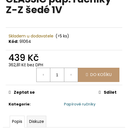
je
a
Z-Z šedé 1V
0,0
z
j
5
í
hvězdiček.
t
?
Skladem u dodavatele
(>5 ks)
Kód:
91064
439 Kč
362,81 Kč bez DPH
HLEDAT
Měrná
DO KOŠÍKU
cena:
D
Zeptat se
Sdílet
o
p
Kategorie
:
Papírové ručníky
o
r
Popis
Diskuze
u