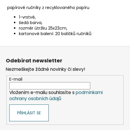
č
u
papírové ručníky z recyklovaného papíru
j
1-vrstvé,
e
šedá barva,
m
rozměr útržku 25x23cm,
e
kartonové balení: 20 balíčků ručníků
Z
DAHLE
LAMINÁTOR
á
70103,
Odebírat newsletter
p
A3,
Nezmeškejte žádné novinky či slevy!
2
a
VÁLCE
t
E-mail
1
í
990
Kč
Vložením e-mailu souhlasíte s
podmínkami
Původně:
ochrany osobních údajů
2
667
Kč
PŘIHLÁSIT SE