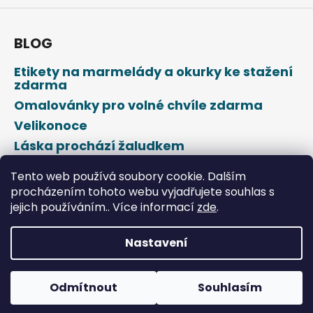
BLOG
Etikety na marmelády a okurky ke stažení
zdarma
Omalovánky pro volné chvíle zdarma
Velikonoce
Láska prochází žaludkem
Den svatého Valentýna
Tento web používá soubory cookie. Dalším
procházením tohoto webu vyjadřujete souhlas s
jejich používáním.. Více informací
zde
.
Nastavení
Vytvořil Shoptet
Odmítnout
Souhlasím
Copyright 2026
DROPAP
. Všechna práva vyhrazena.