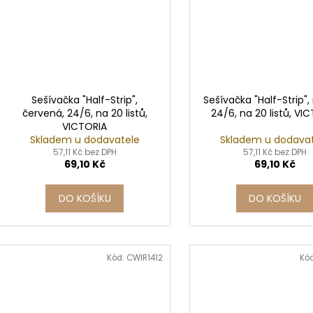
Sešívačka "Half-Strip",
Sešívačka "Half-Strip"
červená, 24/6, na 20 listů,
24/6, na 20 listů, VI
VICTORIA
Skladem u dodavatele
Skladem u dodava
57,11 Kč bez DPH
57,11 Kč bez DPH
69,10 Kč
69,10 Kč
DO KOŠÍKU
DO KOŠÍKU
Kód:
CWIR1412
Kó