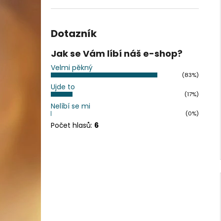
Dotazník
Jak se Vám líbí náš e-shop?
Velmi pěkný
(83%)
Ujde to
(17%)
Nelíbí se mi
(0%)
Počet hlasů:
6