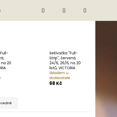
Hledat
Přihlášení
Nákupní
Gastro
Obchodní podmínky
Jak nak
košík
Full-
Sešívačka "Full-
rá,
Strip", červená,
, na 20
24/6, 26/6, na 20
ORIA
listů, VICTORIA
Skladem u
e
dodavatele
68 Kč
ecedně
Následující