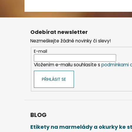
Z
á
Odebírat newsletter
p
Nezmeškejte žádné novinky či slevy!
a
t
E-mail
í
Vložením e-mailu souhlasíte s
podmínkami o
PŘIHLÁSIT SE
BLOG
Etikety na marmelády a okurky ke 