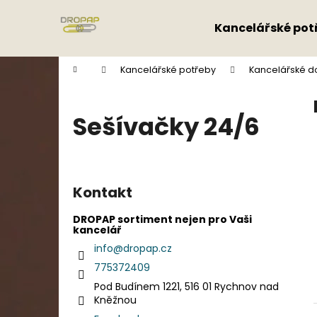
K
Přejít
na
o
Kancelářské pot
obsah
Zpět
Zpět
š
do
do
í
Domů
Kancelářské potřeby
Kancelářské d
k
obchodu
obchodu
Sešívačky 24/6
P
o
Kontakt
s
t
DROPAP sortiment nejen pro Vaši
kancelář
r
info
@
dropap.cz
a
775372409
n
Pod Budínem 1221, 516 01 Rychnov nad
n
Kněžnou
í