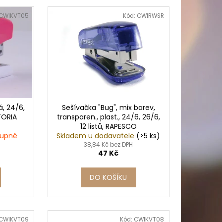
PICÍ 70X37 MM POTISK
CWIKVT05
Kód:
CWIRWSR
á, 24/6,
Sešívačka "Bug", mix barev,
CTORIA
transparen., plast., 24/6, 26/6,
12 listů, RAPESCO
tupné
Skladem u dodavatele
(>5 ks)
38,84 Kč bez DPH
47 Kč
DO KOŠÍKU
CWIKVT09
Kód:
CWIKVT08