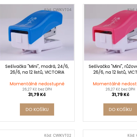
e
SADA SQUEEGEE ART VČETNĚ
ETIKETY SAMOLE
V
DĚTSKÝCH BAREV KIDS ART ARTISTS,
240 KS
n
ý
Kód:
CWIKVT04
Kód:
KREUL
í
99 Kč
p
349 Kč
p
i
r
s
o
p
d
r
u
o
k
d
Sešívačka "Mini", modrá, 24/6,
Sešívačka "Mini", růžov
t
26/6, na 12 listů, VICTORIA
26/6, na 12 listů, VI
u
ů
k
Momentálně nedostupné
Momentálně nedos
t
26,27 Kč bez DPH
26,27 Kč bez DPH
31,79 Kč
31,79 Kč
ů
DO KOŠÍKU
DO KOŠÍKU
Kód:
CWIKVT02
Kód: