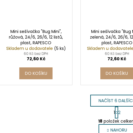
Mini sešívačka "Bug Mini",
Mini sešívačka "Bug M
růžová, 24/6, 26/6, 12 listů,
zelená, 24/6, 26/6, 12 
plast, RAPESCO
plast, RAPESCO
Skladem u dodavatele
(5 ks)
Skladem u dodavatel
60 Kč bez DPH
60 Kč bez DPH
72,60 Kč
72,60 Kč
DO KOŠÍKU
DO KOŠÍKU
NAČÍST 6 DALŠÍ
S
1
2
t
O
r
18
položek celk
v
á
NAHORU
l
n