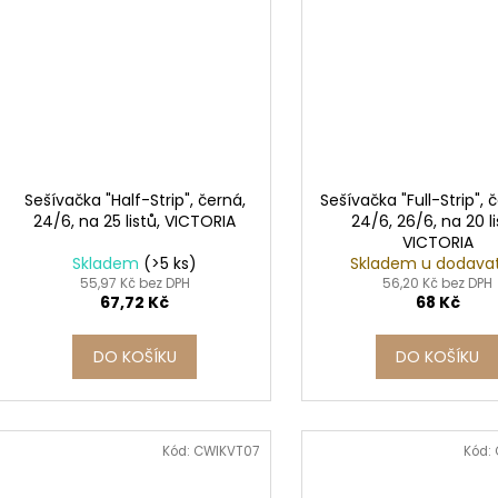
Sešívačka "Half-Strip", černá,
Sešívačka "Full-Strip", 
24/6, na 25 listů, VICTORIA
24/6, 26/6, na 20 li
VICTORIA
Skladem
(>5 ks)
Skladem u dodava
55,97 Kč bez DPH
56,20 Kč bez DPH
67,72 Kč
68 Kč
DO KOŠÍKU
DO KOŠÍKU
Kód:
CWIKVT07
Kód: