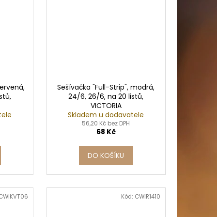
červená,
Sešívačka "Full-Strip", modrá,
stů,
24/6, 26/6, na 20 listů,
VICTORIA
tele
Skladem u dodavatele
56,20 Kč bez DPH
68 Kč
DO KOŠÍKU
CWIKVT06
Kód:
CWIR1410