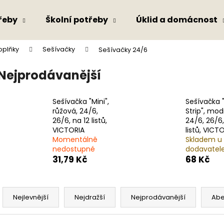
řeby
Školní potřeby
Úklid a domácnost
oplňky
Sešívačky
Sešívačky 24/6
Co potřebujete najít?
Nejprodávanější
HLEDAT
Sešívačka "Mini",
Sešívačka "
růžová, 24/6,
Strip", mod
26/6, na 12 listů,
24/6, 26/6
VICTORIA
listů, VICT
Doporučujeme
Momentálně
Skladem u
nedostupné
dodavatel
31,79 Kč
68 Kč
Ř
a
Nejlevnější
Nejdražší
Nejprodávanější
Ab
z