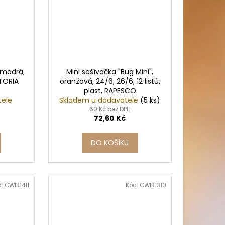
, modrá,
Mini sešívačka "Bug Mini",
CTORIA
oranžová, 24/6, 26/6, 12 listů,
plast, RAPESCO
tele
Skladem u dodavatele
(5 ks)
60 Kč bez DPH
72,60 Kč
DO KOŠÍKU
d:
CWIR1411
Kód:
CWIR1310