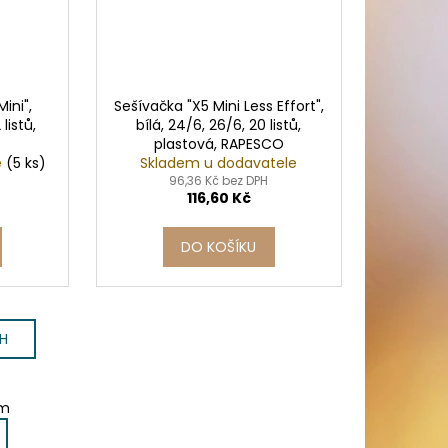
ini",
Sešívačka "X5 Mini Less Effort",
listů,
bílá, 24/6, 26/6, 20 listů,
plastová, RAPESCO
e
(5 ks)
Skladem u dodavatele
96,36 Kč bez DPH
116,60 Kč
DO KOŠÍKU
CH
em