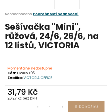
a
j
Průměrné
Neohodnoceno
Podrobnosti hodnocení
í
hodnocení
Sešívačka "Mini",
produktu
t
je
?
růžová, 24/6, 26/6, na
0,0
z
12 listů, VICTORIA
5
hvězdiček.
HLEDAT
Momentálně nedostupné
Kód:
CWIKVT05
Značka:
VICTORIA OFFICE
D
o
31,79 Kč
p
o
26,27 Kč bez DPH
r
Měrná
u
DO KOŠÍKU
cena: