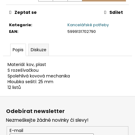
č
u
Zeptat se
Sdílet
j
e
Kategorie
:
Kancelářské potřeby
m
EAN
:
5999131702790
e
Popis
Diskuze
TABULE
BÍLÁ
MAGNETICKÁ
Materiál: kov, plast
25
S rozešívačkou
X
Spolehlivá kovová mechanika
35
Hloubka sešití: 25 mm
CM
+
12 listů
POPISOVAČ
+
Z
MAGNETKY
á
Odebírat newsletter
65
p
Kč
Nezmeškejte žádné novinky či slevy!
a
t
E-mail