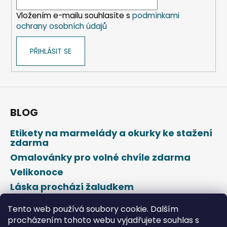
í
Vložením e-mailu souhlasíte s
podmínkami
ochrany osobních údajů
PŘIHLÁSIT SE
BLOG
Etikety na marmelády a okurky ke stažení
zdarma
Omalovánky pro volné chvíle zdarma
Velikonoce
Láska prochází žaludkem
Den svatého Valentýna
Tento web používá soubory cookie. Dalším
procházením tohoto webu vyjadřujete souhlas s