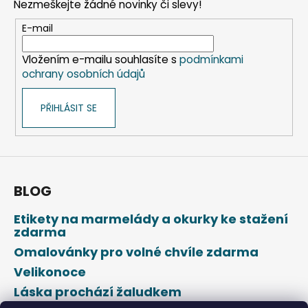
Nezmeškejte žádné novinky či slevy!
a
t
E-mail
í
Vložením e-mailu souhlasíte s
podmínkami
ochrany osobních údajů
PŘIHLÁSIT SE
BLOG
Etikety na marmelády a okurky ke stažení
zdarma
Omalovánky pro volné chvíle zdarma
Velikonoce
Láska prochází žaludkem