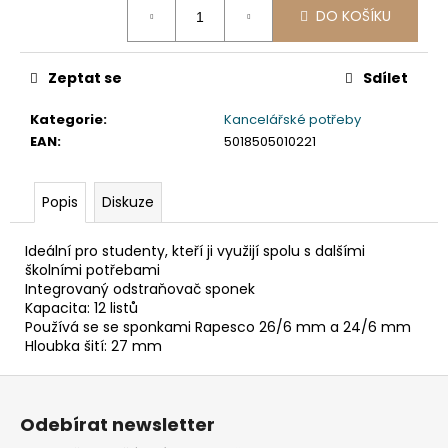
č
DO KOŠÍKU
cena:
u
j
e
Zeptat se
Sdílet
m
e
Kategorie
:
Kancelářské potřeby
EAN
:
5018505010221
ETIKETA,
70X37
Popis
Diskuze
MM,
240
KS/
Ideální pro studenty, kteří ji využijí spolu s dalšími
BAL.
školními potřebami
59
Integrovaný odstraňovač sponek
Kč
Kapacita: 12 listů
Používá se se sponkami Rapesco 26/6 mm a 24/6 mm
Hloubka šití: 27 mm
Z
á
Odebírat newsletter
p