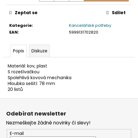
č
u
Zeptat se
Sdílet
j
e
Kategorie
:
Kancelářské potřeby
m
EAN
:
5999131702820
e
Popis
Diskuze
TABULE
BÍLÁ
MAGNETICKÁ
Materiál: kov, plast
25
S rozešívačkou
X
Spolehlivá kovová mechanika
35
Hloubka sešití: 78 mm
CM
+
20 listů
POPISOVAČ
+
Z
MAGNETKY
á
Odebírat newsletter
65
p
Kč
Nezmeškejte žádné novinky či slevy!
a
t
E-mail