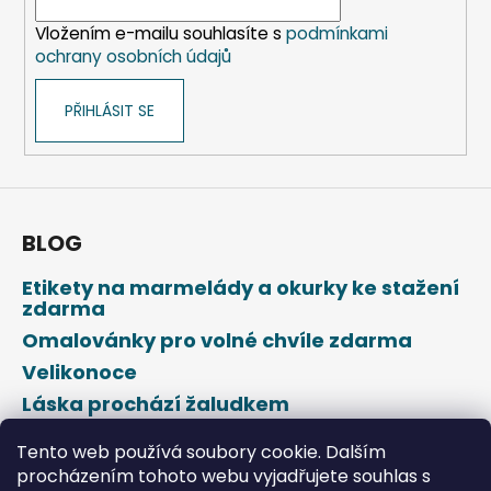
í
Vložením e-mailu souhlasíte s
podmínkami
ochrany osobních údajů
PŘIHLÁSIT SE
BLOG
Etikety na marmelády a okurky ke stažení
zdarma
Omalovánky pro volné chvíle zdarma
Velikonoce
Láska prochází žaludkem
Den svatého Valentýna
Tento web používá soubory cookie. Dalším
procházením tohoto webu vyjadřujete souhlas s