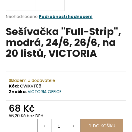
a
j
Průměrné
Neohodnoceno
Podrobnosti hodnocení
í
hodnocení
Sešívačka "Full-Strip",
produktu
t
je
?
modrá, 24/6, 26/6, na
0,0
z
20 listů, VICTORIA
5
hvězdiček.
HLEDAT
Skladem u dodavatele
Kód:
CWIKVT08
Značka:
VICTORIA OFFICE
D
o
68 Kč
p
o
56,20 Kč bez DPH
r
Měrná
u
DO KOŠÍKU
cena: