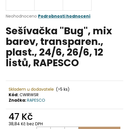
a
j
Průměrné
Neohodnoceno
Podrobnosti hodnocení
í
hodnocení
Sešívačka "Bug", mix
produktu
t
je
?
barev, transparen.,
0,0
z
plast., 24/6, 26/6, 12
5
hvězdiček.
listů, RAPESCO
HLEDAT
Skladem u dodavatele
(>5 ks)
D
Kód:
CWIRWSR
o
Značka:
RAPESCO
p
o
47 Kč
r
u
38,84 Kč bez DPH
Měrná