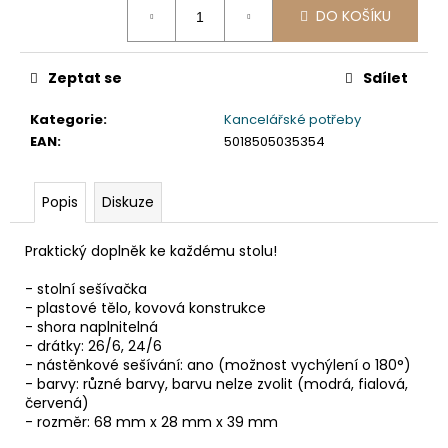
č
DO KOŠÍKU
cena:
u
j
e
Zeptat se
Sdílet
m
e
Kategorie
:
Kancelářské potřeby
EAN
:
5018505035354
SLÁMKA
(BIO-
Popis
Diskuze
KOMPOZIT)
ČERNÁ
`JUMBO`
Praktický doplněk ke každému stolu!
Ø8MM
X
- stolní sešívačka
14CM
[100
- plastové tělo, kovová konstrukce
KS]
- shora naplnitelná
- drátky: 26/6, 24/6
108
- nástěnkové sešívání: ano (možnost vychýlení o 180°)
Kč
- barvy: různé barvy, barvu nelze zvolit (modrá, fialová,
červená)
- rozměr: 68 mm x 28 mm x 39 mm