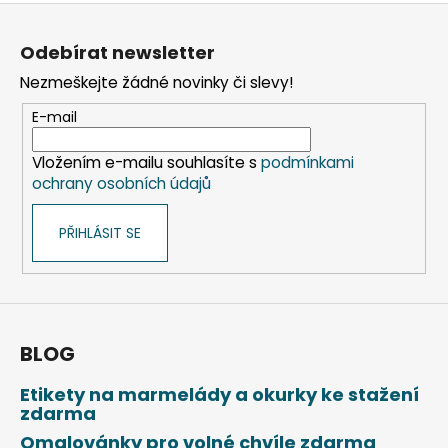
Z
á
Odebírat newsletter
p
Nezmeškejte žádné novinky či slevy!
a
t
E-mail
í
Vložením e-mailu souhlasíte s
podmínkami
ochrany osobních údajů
PŘIHLÁSIT SE
BLOG
Etikety na marmelády a okurky ke stažení
zdarma
Omalovánky pro volné chvíle zdarma