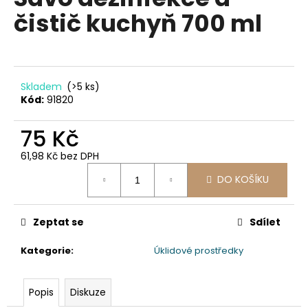
je
a
čistič kuchyň 700 ml
0,0
z
j
5
í
hvězdiček.
t
?
Skladem
(>5 ks)
Kód:
91820
75 Kč
61,98 Kč bez DPH
HLEDAT
Měrná
DO KOŠÍKU
cena:
D
Zeptat se
Sdílet
o
p
Kategorie
:
Úklidové prostředky
o
r
Popis
Diskuze
u