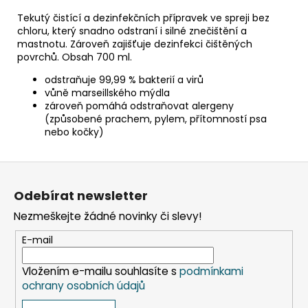
č
u
Tekutý čistící a dezinfekčních přípravek ve spreji bez
j
chloru, který snadno odstraní i silné znečištění a
mastnotu. Zároveň zajišťuje dezinfekci čištěných
e
povrchů. Obsah 700 ml.
m
e
odstraňuje 99,99 % bakterií a virů
vůně marseillského mýdla
zároveň pomáhá odstraňovat alergeny
SADA
(způsobené prachem, pylem, přítomností psa
SQUEEGEE
nebo kočky)
ART
VČETNĚ
DĚTSKÝCH
Z
BAREV
á
KIDS
Odebírat newsletter
ART
p
ARTISTS,
Nezmeškejte žádné novinky či slevy!
a
KREUL
t
E-mail
349
Kč
í
Vložením e-mailu souhlasíte s
podmínkami
ochrany osobních údajů