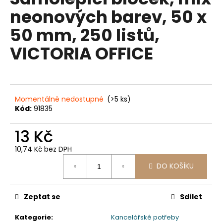
je
a
neonových barev, 50 x
0,0
z
j
50 mm, 250 listů,
5
í
hvězdiček.
VICTORIA OFFICE
t
?
Momentálně nedostupné
(>5 ks)
Kód:
91835
HLEDAT
13 Kč
10,74 Kč bez DPH
D
Měrná
DO KOŠÍKU
o
cena:
p
o
Zeptat se
Sdílet
r
u
Kategorie
:
Kancelářské potřeby