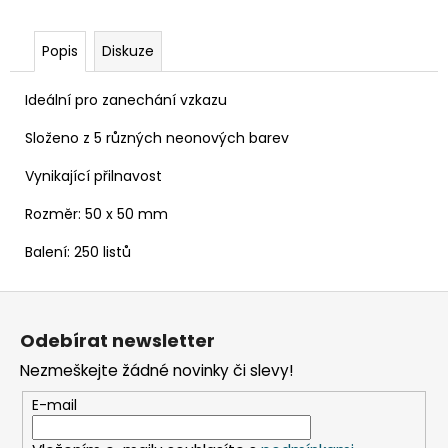
č
u
j
Popis
Diskuze
e
m
Ideální pro zanechání vzkazu
e
Složeno z 5 různých neonových barev
KELÍMEK
Vynikající přilnavost
(RPET)
ČIRÝ
Rozměr: 50 x 50 mm
Ø95MM
0,3L
Balení: 250 listů
[50
KS]
Z
98
Kč
á
Odebírat newsletter
p
Nezmeškejte žádné novinky či slevy!
a
t
E-mail
í