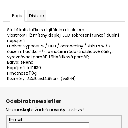
č
u
j
Popis
Diskuze
e
m
Stolní kalkulačka s digitálním displejem.
e
Vlastnosti: 12 místný displej; LCD zobrazení funkcí; duální
napájení;
Funkce: výpočet % / DPH / odmocniny / zisku s % / s
ETIKETY
časem; tlačítko +/-; označení řádu-tříčíslicové čárky;
SAMOLEPICÍ
vyrovnávací paměť; třítlačítková paměť;
70X37
Barva: zelená
MM
Napájení: 1xLR1130
POTISK
240
Hmotnost: 110g
KS
Rozměry: 2,3x10,5x14,95cm (VxŠxH)
99
Z
Kč
á
Odebírat newsletter
p
Nezmeškejte žádné novinky či slevy!
a
t
E-mail
í