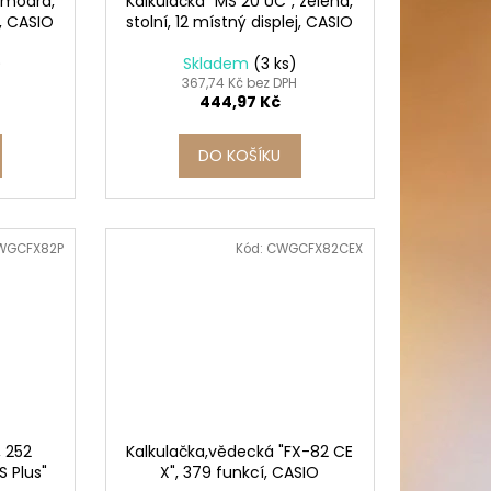
 modrá,
Kalkulačka "MS 20 UC", zelená,
j, CASIO
stolní, 12 místný displej, CASIO
)
Skladem
(3 ks)
367,74 Kč bez DPH
444,97 Kč
DO KOŠÍKU
WGCFX82P
Kód:
CWGCFX82CEX
, 252
Kalkulačka,vědecká "FX-82 CE
S Plus"
X", 379 funkcí, CASIO