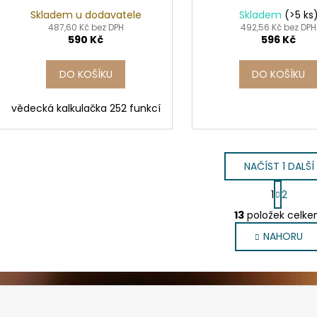
Skladem u dodavatele
Skladem
(>5 ks
487,60 Kč bez DPH
492,56 Kč bez DPH
590 Kč
596 Kč
DO KOŠÍKU
DO KOŠÍKU
vědecká kalkulačka 252 funkcí
NAČÍST 1 DALŠÍ
S
1
2
t
O
r
13
položek celk
v
á
NAHORU
l
n
k
á
o
d
v
a
á
c
n