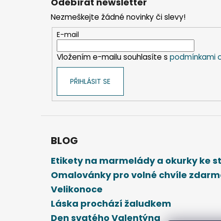
Odebírat newsletter
p
Nezmeškejte žádné novinky či slevy!
a
t
E-mail
í
Vložením e-mailu souhlasíte s
podmínkami o
PŘIHLÁSIT SE
BLOG
Etikety na marmelády a okurky ke 
Omalovánky pro volné chvíle zdar
Velikonoce
Láska prochází žaludkem
Den svatého Valentýna