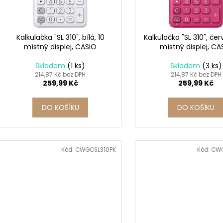
SADA SQUEEGEE ART VČETNĚ
ETIKETY SAMOLE
d
r
DĚTSKÝCH BAREV KIDS ART ARTISTS,
240 KS
u
KREUL
o
99 Kč
k
349 Kč
d
Kalkulačka "SL 310", bílá, 10
Kalkulačka "SL 310", čer
t
místný displej, CASIO
místný displej, CA
u
ů
k
Skladem
(1 ks)
Skladem
(3 ks)
t
214,87 Kč bez DPH
214,87 Kč bez DPH
259,99 Kč
259,99 Kč
ů
DO KOŠÍKU
DO KOŠÍKU
Kód:
CWGCSL310PK
Kód:
CWG