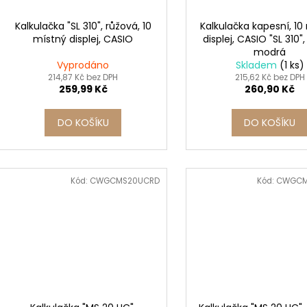
Kalkulačka "SL 310", růžová, 10
Kalkulačka kapesní, 10
místný displej, CASIO
displej, CASIO "SL 310",
modrá
Vyprodáno
Skladem
(1 ks)
214,87 Kč bez DPH
215,62 Kč bez DPH
259,99 Kč
260,90 Kč
DO KOŠÍKU
DO KOŠÍKU
Kód:
CWGCMS20UCRD
Kód:
CWGCM