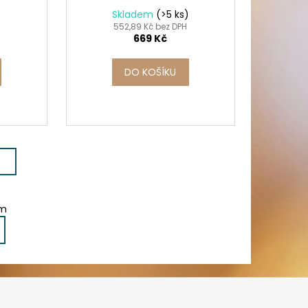
)
Skladem
(>5 ks)
552,89 Kč bez DPH
669 Kč
DO KOŠÍKU
em