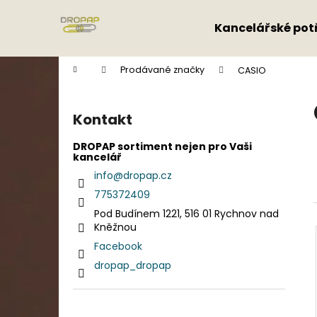
K
Přejít
na
o
Kancelářské pot
obsah
Zpět
Zpět
š
do
do
í
Domů
Prodávané značky
CASIO
k
obchodu
obchodu
P
o
Kontakt
s
t
DROPAP sortiment nejen pro Vaši
kancelář
r
info
@
dropap.cz
a
775372409
n
Pod Budínem 1221, 516 01 Rychnov nad
n
Kněžnou
í
Facebook
p
dropap_dropap
a
n
e
Přeskočit