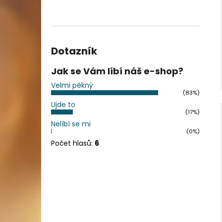
Dotazník
Jak se Vám líbí náš e-shop?
Velmi pěkný
(83%)
Ujde to
(17%)
Nelíbí se mi
(0%)
Počet hlasů:
6