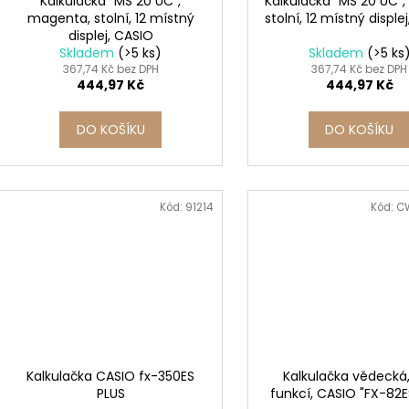
Kalkulačka "MS 20 UC",
Kalkulačka "MS 20 UC",
magenta, stolní, 12 místný
stolní, 12 místný disple
displej, CASIO
Skladem
(>5 ks)
Skladem
(>5 ks
367,74 Kč bez DPH
367,74 Kč bez DPH
444,97 Kč
444,97 Kč
DO KOŠÍKU
DO KOŠÍKU
Kód:
91214
Kód:
C
Kalkulačka CASIO fx-350ES
Kalkulačka vědecká
PLUS
funkcí, CASIO "FX-82E