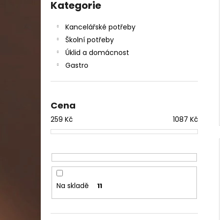
DAHLE LAMINÁTOR 70103, A3, 2 VÁLCE
kategorie
Kategorie
l
1 990 Kč
Původně:
2 667 Kč
Kancelářské potřeby
Školní potřeby
Úklid a domácnost
Gastro
Cena
259
Kč
1087
Kč
Na skladě
11