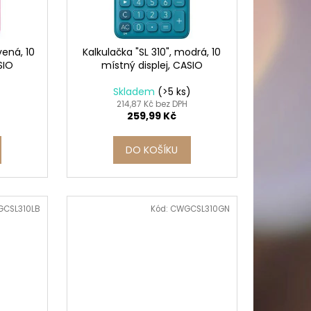
PICÍ 70X37 MM POTISK
vená, 10
Kalkulačka "SL 310", modrá, 10
SIO
místný displej, CASIO
Skladem
(>5 ks)
214,87 Kč bez DPH
259,99 Kč
DO KOŠÍKU
CSL310LB
Kód:
CWGCSL310GN