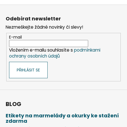
v
Z
l
á
á
Odebírat newsletter
d
p
a
Nezmeškejte žádné novinky či slevy!
a
c
t
E-mail
í
í
p
Vložením e-mailu souhlasíte s
podmínkami
r
ochrany osobních údajů
v
k
PŘIHLÁSIT SE
y
v
ý
p
i
s
BLOG
u
Etikety na marmelády a okurky ke stažení
zdarma