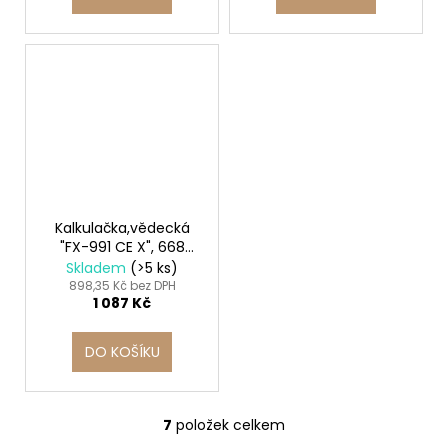
Kalkulačka,vědecká
"FX-991 CE X", 668
funkcí, CASIO
Skladem
(>5 ks)
898,35 Kč bez DPH
1 087 Kč
DO KOŠÍKU
7
položek celkem
O