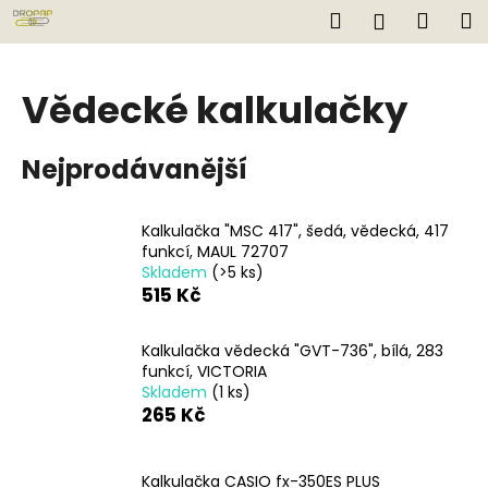
K
Přejít
Hledat
Náku
M
Přihlášen
na
o
obsah
Zpět
Zpět
košík
š
í
Vědecké kalkulačky
C
k
o
Nejprodávanější
p
o
t
Kalkulačka "MSC 417", šedá, vědecká, 417
funkcí, MAUL 72707
ř
Skladem
(>5 ks)
e
515 Kč
b
u
Kalkulačka vědecká "GVT-736", bílá, 283
j
funkcí, VICTORIA
Skladem
(1 ks)
e
265 Kč
t
e
n
Kalkulačka CASIO fx-350ES PLUS