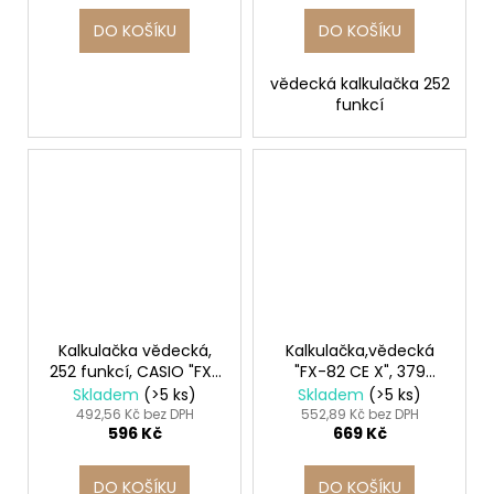
DO KOŠÍKU
DO KOŠÍKU
vědecká kalkulačka 252
funkcí
Kalkulačka vědecká,
Kalkulačka,vědecká
252 funkcí, CASIO "FX-
"FX-82 CE X", 379
82ES Plus"
funkcí, CASIO
Skladem
(>5 ks)
Skladem
(>5 ks)
492,56 Kč bez DPH
552,89 Kč bez DPH
596 Kč
669 Kč
DO KOŠÍKU
DO KOŠÍKU