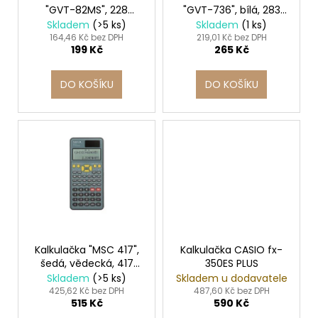
č
"GVT-82MS", 228
"GVT-736", bílá, 283
d
u
funkcí, VICTORIA
funkcí, VICTORIA
Skladem
(>5 ks)
Skladem
(1 ks)
j
u
164,46 Kč bez DPH
219,01 Kč bez DPH
e
199 Kč
265 Kč
k
m
t
e
DO KOŠÍKU
DO KOŠÍKU
ů
TABULE
BÍLÁ
MAGNETICKÁ
25
X
35
CM
+
POPISOVAČ
+
MAGNETKY
Kalkulačka "MSC 417",
Kalkulačka CASIO fx-
65
šedá, vědecká, 417
350ES PLUS
Kč
funkcí, MAUL 72707
Skladem
(>5 ks)
Skladem u dodavatele
425,62 Kč bez DPH
487,60 Kč bez DPH
515 Kč
590 Kč