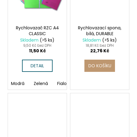
Rychlovazač RZC A4
Rychlovazací spona,
CLASSIC
bílá, DURABLE
Skladem
(>5 ks)
Skladem
(>5 ks)
9,50 Kč bez DPH
18,81 Kč bez DPH
11,50 Kč
22,76 Kč
DETAIL
DO KOŠÍKU
Modrá
Zelená
Fialová
Červená
Žlutá
Růž