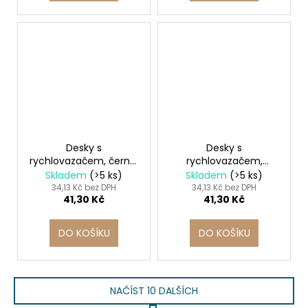
Desky s
Desky s
rychlovazačem, černé,
rychlovazačem,
PP, A4, VICTORIA 10ks
červené, PP, A4,
Skladem
(>5 ks)
Skladem
(>5 ks)
VICTORIA 10ks
34,13 Kč bez DPH
34,13 Kč bez DPH
41,30 Kč
41,30 Kč
DO KOŠÍKU
DO KOŠÍKU
NAČÍST 10 DALŠÍCH