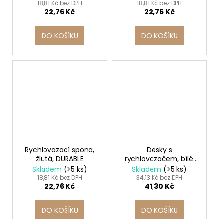
18,81 Kč bez DPH
18,81 Kč bez DPH
22,76 Kč
22,76 Kč
DO KOŠÍKU
DO KOŠÍKU
Rychlovazací spona,
Desky s
žlutá, DURABLE
rychlovazačem, bílé,
PP, A4, VICTORIA 10ks
Skladem
(>5 ks)
Skladem
(>5 ks)
18,81 Kč bez DPH
34,13 Kč bez DPH
22,76 Kč
41,30 Kč
DO KOŠÍKU
DO KOŠÍKU