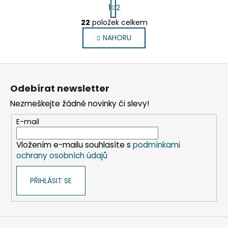
S
1
2
t
O
r
22
položek celkem
v
á
NAHORU
l
n
k
á
o
d
Z
v
a
á
á
c
Odebírat newsletter
n
p
í
í
Nezmeškejte žádné novinky či slevy!
p
a
r
t
E-mail
v
í
k
Vložením e-mailu souhlasíte s
podmínkami
y
ochrany osobních údajů
v
ý
PŘIHLÁSIT SE
p
i
s
u