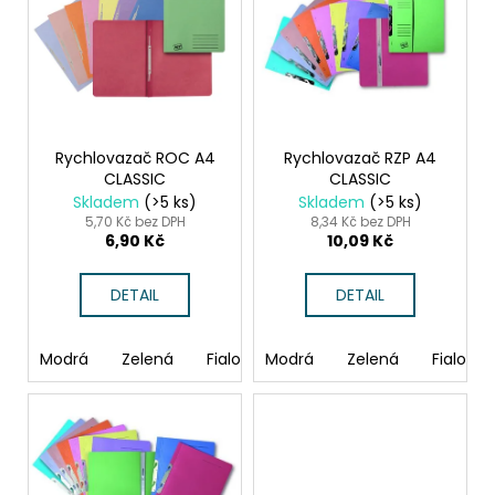
č
o
p
u
d
i
j
u
s
e
k
m
p
t
e
r
ů
o
Rychlovazač ROC A4
Rychlovazač RZP A4
CLASSIC
CLASSIC
d
ETIKETA,
Skladem
(>5 ks)
Skladem
(>5 ks)
70X37
u
5,70 Kč bez DPH
8,34 Kč bez DPH
MM,
6,90 Kč
10,09 Kč
k
240
KS/
t
BAL.
DETAIL
DETAIL
ů
59
Kč
Modrá
Zelená
Fialová
Modrá
Červená
Zelená
Žlutá
Fialová
Růž