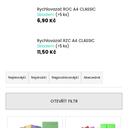
a
Rychlovazač ROC A4 CLASSIC
j
Skladem
(>5 ks)
6,90 Kč
í
t
?
Rychlovazač RZC A4 CLASSIC
Skladem
(>5 ks)
11,50 Kč
HLEDAT
Ř
a
Nejlevnější
Nejdražší
Nejprodávanější
Abecedně
z
D
e
o
n
OTEVŘÍT FILTR
p
í
o
p
r
V
r
u
ý