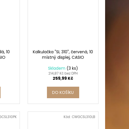
lá, 10
Kalkulačka "SL 310", červená, 10
SIO
místný displej, CASIO
Skladem
(3 ks)
214,87 Kč bez DPH
259,99 Kč
DO KOŠÍKU
CSL310PK
Kód:
CWGCSL310LB