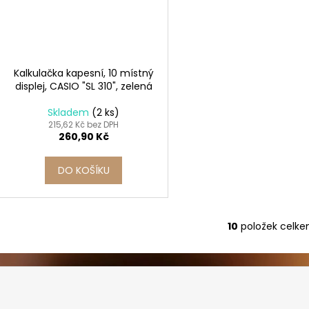
Kalkulačka kapesní, 10 místný
displej, CASIO "SL 310", zelená
Skladem
(2 ks)
215,62 Kč bez DPH
260,90 Kč
DO KOŠÍKU
10
položek celk
O
v
l
á
d