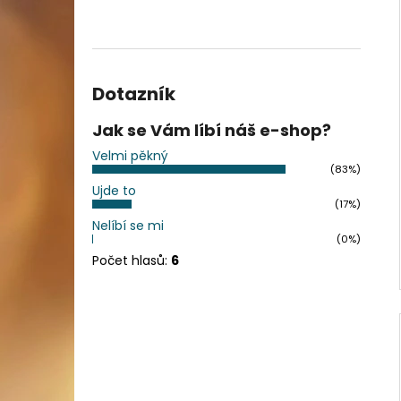
Dotazník
Jak se Vám líbí náš e-shop?
Velmi pěkný
(83%)
Ujde to
(17%)
Nelíbí se mi
(0%)
Počet hlasů:
6