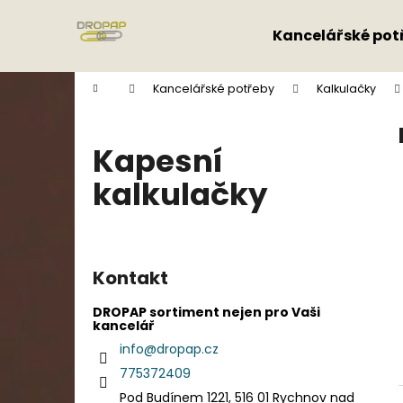
K
Přejít
na
o
Kancelářské pot
obsah
Zpět
Zpět
š
do
do
í
Domů
Kancelářské potřeby
Kalkulačky
k
obchodu
obchodu
Kapesní
kalkulačky
P
o
Kontakt
s
t
DROPAP sortiment nejen pro Vaši
kancelář
r
info
@
dropap.cz
a
775372409
n
Pod Budínem 1221, 516 01 Rychnov nad