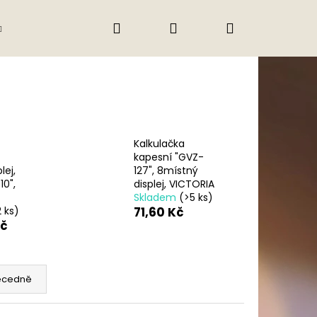
Hledat
Přihlášení
Nákupní
Gastro
Obchodní podmínky
Jak nak
košík
Kalkulačka
kapesní "GVZ-
lej,
127", 8místný
10",
displej, VICTORIA
Skladem
(>5 ks)
2 ks)
71,60 Kč
Kč
ecedně
Následující