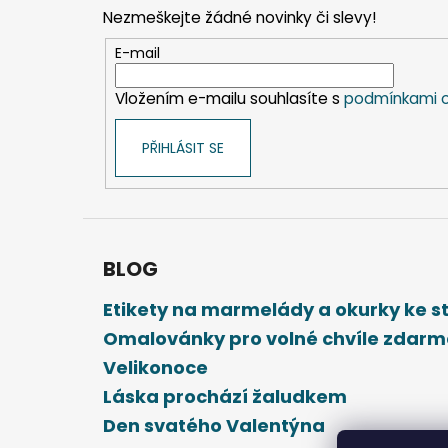
p
Nezmeškejte žádné novinky či slevy!
a
t
E-mail
í
Vložením e-mailu souhlasíte s
podmínkami o
PŘIHLÁSIT SE
BLOG
Etikety na marmelády a okurky ke 
Omalovánky pro volné chvíle zdar
Velikonoce
Láska prochází žaludkem
Den svatého Valentýna