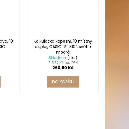
žová, 10
Kalkulačka kapesní, 10 místný
SIO
displej, CASIO "SL 310", světle
modrá
Skladem
(1 ks)
215,62 Kč bez DPH
260,90 Kč
DO KOŠÍKU