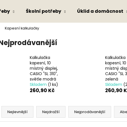
řeby
Školní potřeby
Úklid a domácnost
Kapesní kalkulačky
Co potřebujete najít?
Nejprodávanější
HLEDAT
Kalkulačka
Kalkulačka
kapesní, 10
kapesní, 10
místný displej,
místný disp
CASIO "SL 310",
CASIO "SL 3
Doporučujeme
světle modrá
zelená
Skladem
(1 ks)
Skladem
(
260,90 Kč
260,90 
Ř
a
Nejlevnější
Nejdražší
Nejprodávanější
Ab
z