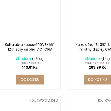
Kalkulačka kapesní "GVZ-155",
Kalkulačka "SL 310", bí
12místný displej, VICTORIA
místný displej, CA
Skladem
(>5 ks)
Skladem
(1 ks)
118,60 Kč bez DPH
214,87 Kč bez DPH
143,51 Kč
259,99 Kč
DO KOŠÍKU
DO KOŠÍKU
Kód:
CWGCSL310BU
Kód:
CWG