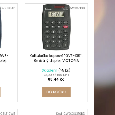
PICÍ 70X37 MM POTISK
GVZ136AP
Kód:
CWGVZ109
"GVZ-
Kalkulačka kapesní "GVZ-109",
lej,
8místný displej, VICTORIA
)
Skladem
(>5 ks)
73,09 Kč bez DPH
88,44 Kč
DO KOŠÍKU
CSL310WE
Kód:
CWGCSL310RD