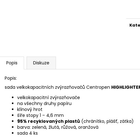
SADA SQUEEGEE ART VČETNĚ
ETIKETY SAMOLE
Měr
DĚTSKÝCH BAREV KIDS ART ARTISTS,
240 KS
cena
KREUL
99 Kč
349 Kč
Kate
Popis
Diskuze
Popis:
sada velkokapacitních zvýrazňovačů Centropen
HIGHLIGHTE
velkokapacitní zvýrazňovače
na všechny druhy papíru
klínový hrot
šíře stopy 1 – 4,6 mm
95% recyklovaných plastů
(chránítko, plášť, zátka)
barva: zelená, žlutá, růžová, oranžová
sada 4 ks