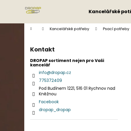
K
Přejít
na
o
Kancelářské pot
obsah
Zpět
Zpět
š
do
do
í
Domů
Kancelářské potřeby
Psací potřeby
k
obchodu
obchodu
P
o
Kontakt
s
t
DROPAP sortiment nejen pro Vaši
kancelář
r
info
@
dropap.cz
a
775372409
n
Pod Budínem 1221, 516 01 Rychnov nad
n
Kněžnou
í
Facebook
p
dropap_dropap
a
n
e
Přeskočit