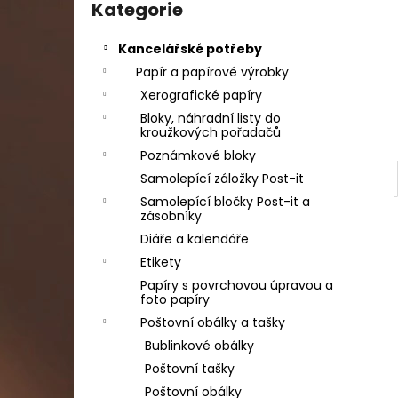
DAHLE LAMINÁTOR 70103, A3, 2 VÁLCE
kategorie
Kategorie
l
1 990 Kč
Původně:
2 667 Kč
Kancelářské potřeby
Papír a papírové výrobky
Xerografické papíry
Bloky, náhradní listy do
kroužkových pořadačů
Poznámkové bloky
Samolepící záložky Post-it
Samolepící bločky Post-it a
zásobníky
Diáře a kalendáře
Etikety
Papíry s povrchovou úpravou a
foto papíry
Poštovní obálky a tašky
Bublinkové obálky
Poštovní tašky
Poštovní obálky