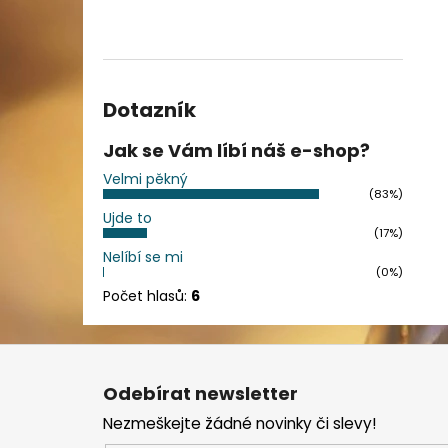
Dotazník
Jak se Vám líbí náš e-shop?
Velmi pěkný
(83%)
Ujde to
(17%)
Nelíbí se mi
(0%)
Počet hlasů:
6
Z
á
Odebírat newsletter
p
Nezmeškejte žádné novinky či slevy!
a