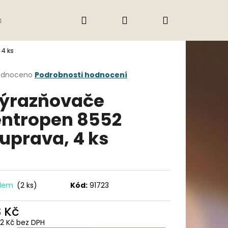
Hledat
Přihlášení
Nákupní
Gastro
Obchodní podmínky
Jak nak
4 ks
košík
rné
odnoceno
Podrobnosti hodnocení
cení
ýrazňovače
ktu
ntropen 8552
uprava, 4 ks
ček.
adem
(2 ks)
Kód:
91723
Následující
3 Kč
92 Kč bez DPH