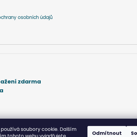
chrany osobních údajů
stažení zdarma
ma
používá soubory cookie. Dalším
Odmítnout
S
m tohoto webu vyjadřujete