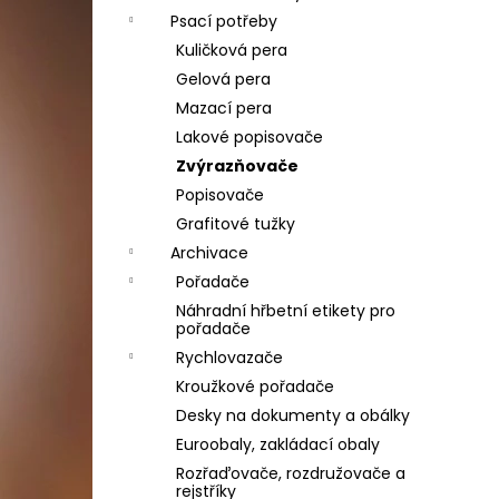
Psací potřeby
Kuličková pera
Gelová pera
Mazací pera
Lakové popisovače
Zvýrazňovače
Popisovače
Grafitové tužky
Archivace
Pořadače
Náhradní hřbetní etikety pro
pořadače
Rychlovazače
Kroužkové pořadače
Desky na dokumenty a obálky
Euroobaly, zakládací obaly
Rozřaďovače, rozdružovače a
rejstříky