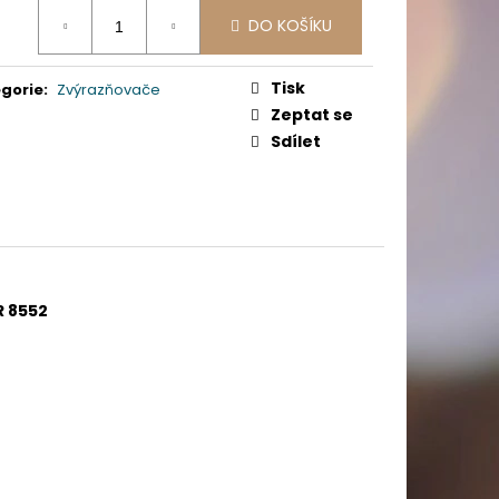
PICÍ 70X37 MM POTISK
ná
DO KOŠÍKU
:
Tisk
gorie
:
Zvýrazňovače
Zeptat se
Sdílet
R 8552