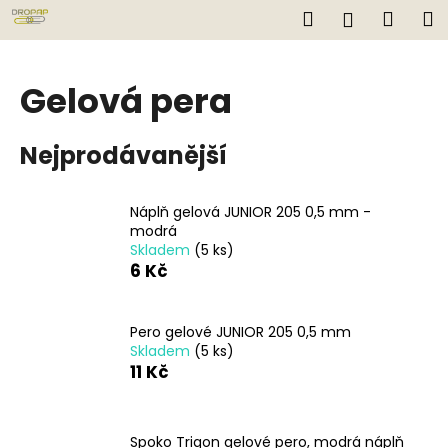
K
Přejít
Hledat
Náku
M
Přihlášen
na
o
obsah
Zpět
Zpět
košík
š
í
Gelová pera
C
k
o
Nejprodávanější
p
o
t
Náplň gelová JUNIOR 205 0,5 mm -
modrá
ř
Skladem
(5 ks)
e
6 Kč
b
u
Pero gelové JUNIOR 205 0,5 mm
j
Skladem
(5 ks)
e
11 Kč
t
e
n
Spoko Trigon gelové pero, modrá náplň