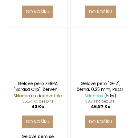
DO KOŠÍKU
DO KOŠÍKU
Gelové pero ZEBRA
Gelové pero "G-2",
"Sarasa Clip", červená,
černá, 0,25 mm, PILOT
0,33 mm, stiskací
Skladem u dodavatele
Skladem
(5 ks)
mechanismus
35,54 Kč bez DPH
38,74 Kč bez DPH
43 Kč
46,87 Kč
DO KOŠÍKU
DO KOŠÍKU
Gelové pero se