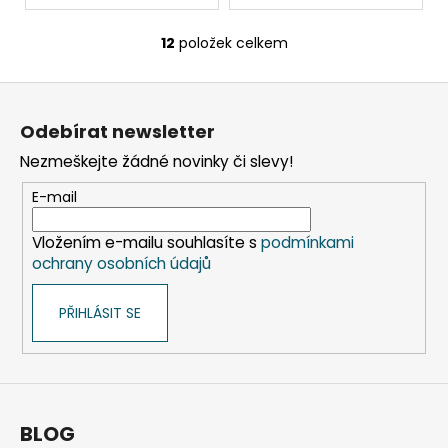
12
položek celkem
O
v
Z
l
á
á
Odebírat newsletter
d
p
a
Nezmeškejte žádné novinky či slevy!
a
c
t
E-mail
í
í
p
Vložením e-mailu souhlasíte s
podmínkami
r
ochrany osobních údajů
v
k
PŘIHLÁSIT SE
y
v
ý
p
i
s
BLOG