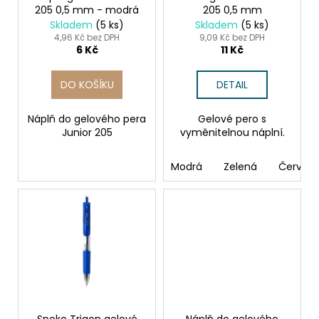
č
205 0,5 mm - modrá
205 0,5 mm
d
u
Skladem
(5 ks)
Skladem
(5 ks)
j
u
4,96 Kč bez DPH
9,09 Kč bez DPH
e
6 Kč
11 Kč
k
m
t
e
DO KOŠÍKU
DETAIL
ů
Náplň do gelového pera
Gelové pero s
TABULE
Junior 205
vyměnitelnou náplní.
BÍLÁ
MAGNETICKÁ
25
Modrá
Zelená
Červen
X
35
CM
+
POPISOVAČ
+
MAGNETKY
65
Kč