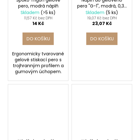
Spoko Trigon gelové
Náplň do gelového
pero, modrá náplň
pera "G-1", modrá, 0,32
mm, PILOT
Skladem
(>5 ks)
Skladem
(5 ks)
11,57 Kč bez DPH
19,07 Kč bez DPH
14 Kč
23,07 Kč
DO KOŠÍKU
DO KOŠÍKU
Ergonomicky tvarované
gelové stiskací pero s
trojhranným profilem a
gumovým úchopem.