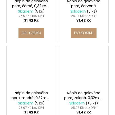
Náplň do gelového
Náplň do gelového
pera, černá, 0,32 mm,
pera, červená,
pro pera se stiskacím
0,27mm, pro pera se
Skladem
(5 ks)
Skladem
(5 ks)
mechanismem, PILOT
stiskacím
25,97 Kč bez DPH
25,97 Kč bez DPH
31,42 Kč
31,42 Kč
mechanismem, PILOT
DO KOŠÍKU
DO KOŠÍKU
Náplň do gelového
Náplň do gelového
pera, modrá, 0,32mm,
pera, zelená, 0,32mm,
pro pera se stiskacím
pro pera se stiskacím
Skladem
(5 ks)
Skladem
(>5 ks)
mechanismem, PILOT
mechanismem, PILOT
25,97 Kč bez DPH
25,97 Kč bez DPH
31,42 Kč
31,42 Kč