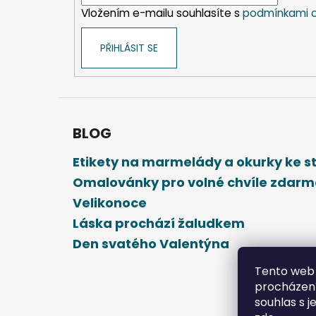
í
Vložením e-mailu souhlasíte s
podmínkami o
PŘIHLÁSIT SE
BLOG
Etikety na marmelády a okurky ke 
Omalovánky pro volné chvíle zdar
Velikonoce
Láska prochází žaludkem
Den svatého Valentýna
Tento web 
procházení
souhlas s j