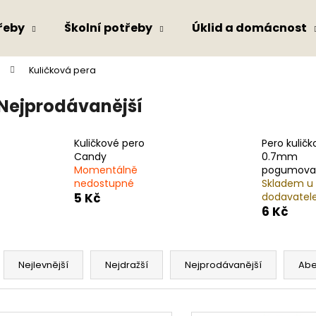
řeby
Školní potřeby
Úklid a domácnost
Kuličková pera
Co potřebujete najít?
Nejprodávanější
HLEDAT
Kuličkové pero
Pero kuličk
Candy
0.7mm
Momentálně
pogumova
nedostupné
Skladem u
Doporučujeme
5 Kč
dodavatel
6 Kč
Ř
a
Nejlevnější
Nejdražší
Nejprodávanější
Ab
z
e
V