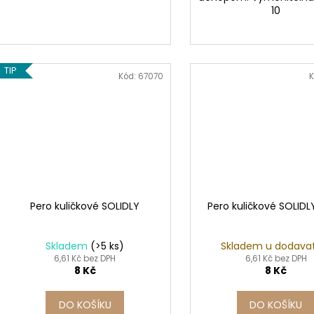
10
TIP
Kód:
67070
K
Pero kuličkové SOLIDLY
Pero kuličkové SOLID
Skladem
(>5 ks)
Skladem u dodava
6,61 Kč bez DPH
6,61 Kč bez DPH
8 Kč
8 Kč
DO KOŠÍKU
DO KOŠÍKU