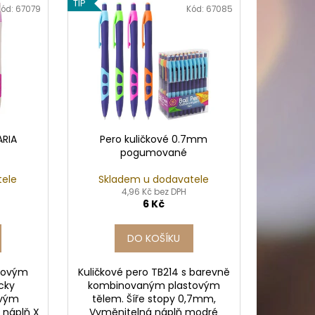
PICÍ 70X37 MM POTISK
TIP
Kód:
67079
Kód:
67085
ARIA
Pero kuličkové 0.7mm
pogumované
tele
Skladem u dodavatele
4,96 Kč bez DPH
6 Kč
DO KOŠÍKU
stovým
Kuličkové pero TB214 s barevně
cky
kombinovaným plastovým
ovým
tělem. Šíře stopy 0,7mm,
 náplň X
Vyměnitelná náplň modré