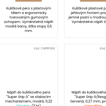
Kuličkové pero s plastovým
Kuličkové plastové p
tělem a ergonomicky
jehlovým hrotem pro
tvarovaným gumovým
jemné psaní s modrou 
úchopem. Vyměnitelná náplň
Vyměnitelná náplň So
modré barvy, šířka stopy 0,5
mm.
Kód:
CWPRFNSK
Kód
Náplň do kuličkového pera
Náplň do kuličkovéh
"Super Grip G" se stiskacím
"Super Grip G/Rexgr
mechanismem, modrá, 0,22
červená, 0,27 mm, pr
Skladem
mm, PILOT
(3 ks)
se stiskacím mecha
Vyprodáno