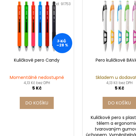
n
SADA SQUEEGEE ART VČETNĚ
ETIKETY SAMOLE
ý
Kód:
91753
DĚTSKÝCH BAREV KIDS ART ARTISTS,
240 KS
í
KREUL
p
99 Kč
p
i
349 Kč
r
s
o
p
d
7 KČ
r
–28 %
u
o
k
d
Kuličkové pero Candy
Pero kuličkové BAV
t
u
ů
k
Momentálně nedostupné
Skladem u dodava
t
4,13 Kč bez DPH
4,13 Kč bez DPH
5 Kč
5 Kč
ů
DO KOŠÍKU
DO KOŠÍKU
Kuličkové pero s pla
tělem a ergonomi
tvarovaným gum
úchopem. Vyměnitelná