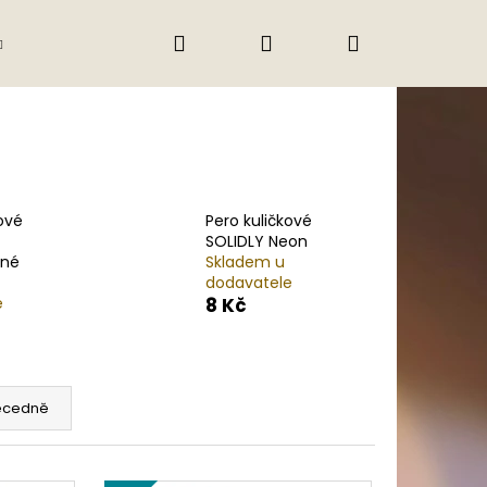
Hledat
Přihlášení
Nákupní
Gastro
Obchodní podmínky
Jak nak
košík
ové
Pero kuličkové
SOLIDLY Neon
né
Skladem u
dodavatele
e
8 Kč
ecedně
Následující