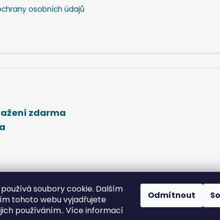
y
chrany osobních údajů
v
ý
p
i
s
u
stažení zdarma
ma
používá soubory cookie. Dalším
Odmítnout
S
m tohoto webu vyjadřujete
ejich používáním.. Více informací