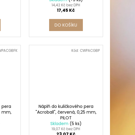
14,42 Kč bez DPH
17,45 Kč
DO KOŠÍKU
WPACGBFK
Kód:
CWPACGBP
o pera
Náplň do kuličkového pera
25 mm,
"Acroball", červená, 0,25 mm,
PILOT
)
Skladem
(5 ks)
19,07 Kč bez DPH
23,07 Kč