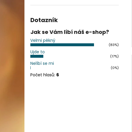
Dotazník
Jak se Vám líbí náš e-shop?
Velmi pěkný
(83%)
Ujde to
(17%)
Nelíbí se mi
(0%)
Počet hlasů:
6