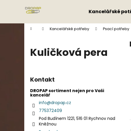
K
Přejít
na
o
Kancelářské pot
obsah
Zpět
Zpět
š
do
do
í
Domů
Kancelářské potřeby
Psací potřeby
k
obchodu
obchodu
Kuličková pera
P
o
Kontakt
s
t
DROPAP sortiment nejen pro Vaši
kancelář
r
info
@
dropap.cz
a
775372409
n
Pod Budínem 1221, 516 01 Rychnov nad
n
Kněžnou
í