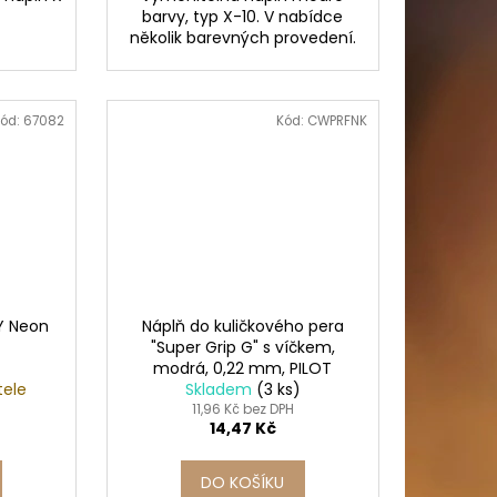
barvy, typ X-10. V nabídce
několik barevných provedení.
ód:
67082
Kód:
CWPRFNK
LY Neon
Náplň do kuličkového pera
"Super Grip G" s víčkem,
modrá, 0,22 mm, PILOT
tele
Skladem
(3 ks)
11,96 Kč bez DPH
14,47 Kč
DO KOŠÍKU