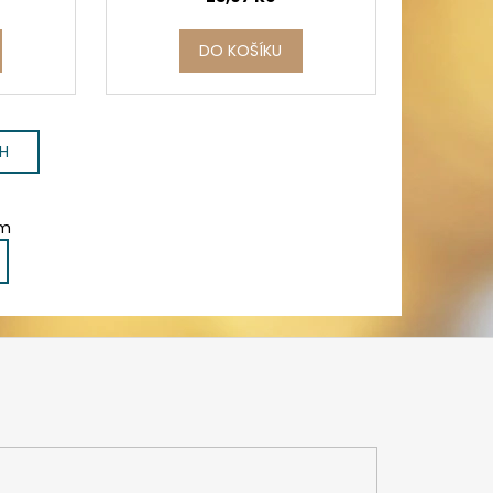
DO KOŠÍKU
H
em