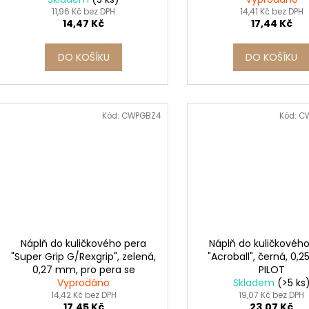
11,96 Kč bez DPH
14,41 Kč bez DPH
14,47 Kč
17,44 Kč
DO KOŠÍKU
DO KOŠÍKU
Kód:
CWPGBZ4
Kód:
C
Náplň do kuličkového pera
Náplň do kuličkovéh
"Super Grip G/Rexgrip", zelená,
"Acroball", černá, 0,
0,27 mm, pro pera se
PILOT
stiskacím mechanismem
Vyprodáno
Skladem
(>5 ks
14,42 Kč bez DPH
19,07 Kč bez DPH
17,45 Kč
23,07 Kč