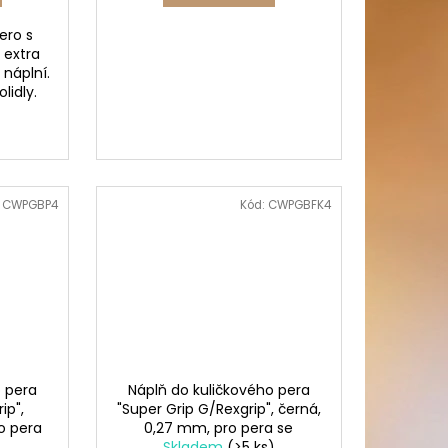
ero s
 extra
náplní.
lidly.
:
CWPGBP4
Kód:
CWPGBFK4
o pera
Náplň do kuličkového pera
ip",
"Super Grip G/Rexgrip", černá,
o pera
0,27 mm, pro pera se
nisme
stiskacím mechanismem,
Skladem
(>5 ks)