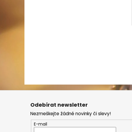
Z
á
Odebírat newsletter
p
Nezmeškejte žádné novinky či slevy!
a
t
E-mail