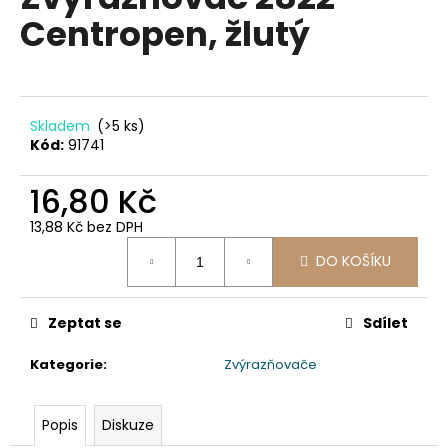
je
a
Centropen, žlutý
0,0
z
j
5
í
hvězdiček.
t
?
Skladem
(>5 ks)
Kód:
91741
16,80 Kč
13,88 Kč bez DPH
HLEDAT
Měrná
DO KOŠÍKU
cena:
D
Zeptat se
Sdílet
o
p
Kategorie
:
Zvýrazňovače
o
r
Popis
Diskuze
u