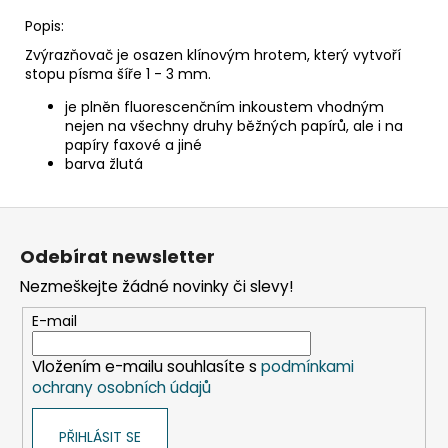
č
u
Popis:
j
Zvýrazňovač je osazen klínovým hrotem, který vytvoří
e
stopu písma šíře 1 - 3 mm.
m
je plněn fluorescenčním inkoustem vhodným
e
nejen na všechny druhy běžných papírů, ale i na
papíry faxové a jiné
barva žlutá
ETIKETA,
70X37
MM,
Z
240
KS/
á
Odebírat newsletter
BAL.
p
59
Nezmeškejte žádné novinky či slevy!
a
Kč
t
E-mail
í
Vložením e-mailu souhlasíte s
podmínkami
ochrany osobních údajů
PŘIHLÁSIT SE