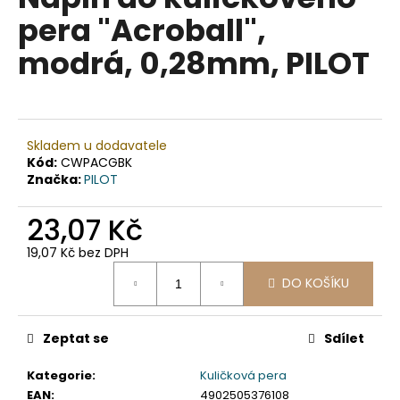
je
a
pera "Acroball",
0,0
z
j
modrá, 0,28mm, PILOT
5
í
hvězdiček.
t
?
Skladem u dodavatele
Kód:
CWPACGBK
Značka:
PILOT
HLEDAT
23,07 Kč
19,07 Kč bez DPH
Měrná
D
DO KOŠÍKU
cena:
o
p
Zeptat se
Sdílet
o
r
Kategorie
:
Kuličková pera
u
EAN
:
4902505376108