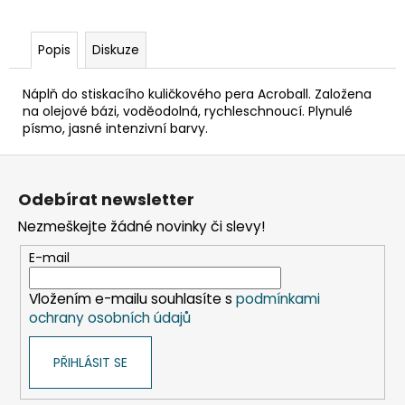
č
u
j
Popis
Diskuze
e
m
Náplň do stiskacího kuličkového pera Acroball. Založena
e
na olejové bázi, voděodolná, rychleschnoucí. Plynulé
písmo, jasné intenzivní barvy.
KELÍMEK
Z
(RPET)
á
ČIRÝ
Odebírat newsletter
Ø95MM
p
0,3L
Nezmeškejte žádné novinky či slevy!
a
[50
KS]
t
E-mail
98
í
Kč
Vložením e-mailu souhlasíte s
podmínkami
ochrany osobních údajů
PŘIHLÁSIT SE