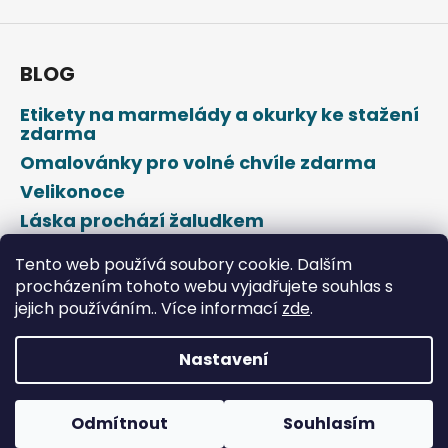
BLOG
Etikety na marmelády a okurky ke stažení
zdarma
Omalovánky pro volné chvíle zdarma
Velikonoce
Láska prochází žaludkem
Den svatého Valentýna
Tento web používá soubory cookie. Dalším
procházením tohoto webu vyjadřujete souhlas s
jejich používáním.. Více informací
zde
.
Nastavení
Vytvořil Shoptet
Odmítnout
Souhlasím
Copyright 2026
DROPAP
. Všechna práva vyhrazena.