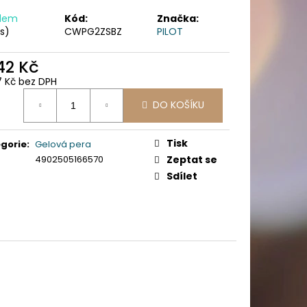
PICÍ 70X37 MM POTISK
adem
Kód:
Značka:
ks)
CWPG2ZSBZ
PILOT
,42 Kč
7 Kč bez DPH
ná
DO KOŠÍKU
:
Tisk
gorie
:
Gelová pera
4902505166570
Zeptat se
Sdílet