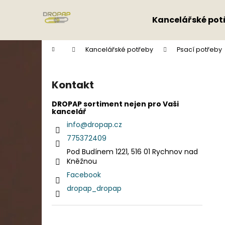
K
Přejít
na
o
Kancelářské pot
obsah
Zpět
Zpět
š
do
do
í
Domů
Kancelářské potřeby
Psací potřeby
k
obchodu
obchodu
P
o
Kontakt
s
t
DROPAP sortiment nejen pro Vaši
kancelář
r
info
@
dropap.cz
a
775372409
n
Pod Budínem 1221, 516 01 Rychnov nad
n
Kněžnou
í
Facebook
p
dropap_dropap
a
n
e
Přeskočit