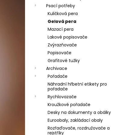
Psací potřeby
Kuličková pera
Gelová pera
Mazací pera
Lakové popisovače
Zvýrazňovače
Popisovače
Grafitové tužky
Archivace
Pořadače
Náhradní hřbetní etikety pro
pořadače
Rychlovazače
Kroužkové pořadače
Desky na dokumenty a obálky
Euroobaly, zakládací obaly
Rozřaďovače, rozdružovače a
rejstříky