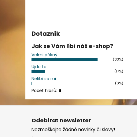
Dotazník
Jak se Vám líbí náš e-shop?
Velmi pěkný
(83%)
Ujde to
(17%)
Nelíbí se mi
(0%)
Počet hlasů:
6
Z
á
Odebírat newsletter
p
Nezmeškejte žádné novinky či slevy!
a