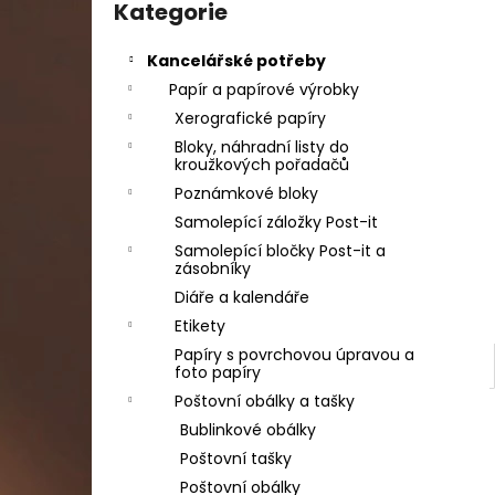
DAHLE LAMINÁTOR 70103, A3, 2 VÁLCE
kategorie
Kategorie
l
1 990 Kč
Původně:
2 667 Kč
Kancelářské potřeby
Papír a papírové výrobky
Xerografické papíry
Bloky, náhradní listy do
kroužkových pořadačů
Poznámkové bloky
Samolepící záložky Post-it
Samolepící bločky Post-it a
zásobníky
Diáře a kalendáře
Etikety
Papíry s povrchovou úpravou a
foto papíry
Poštovní obálky a tašky
Bublinkové obálky
Poštovní tašky
Poštovní obálky