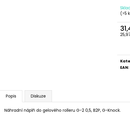
SADA SQUEEGEE ART VČETNĚ
ETIKETY SAMOLE
DĚTSKÝCH BAREV KIDS ART ARTISTS,
240 KS
Skl
KREUL
(>5 
99 Kč
349 Kč
31
25,9
Měr
cena
Kate
EAN
:
Popis
Diskuze
Náhradní náplň do gelového rolleru G-2 0,5, B2P, G-Knock.