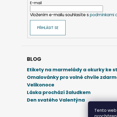
t
E-mail
í
Vložením e-mailu souhlasíte s
podmínkami o
PŘIHLÁSIT SE
BLOG
Etikety na marmelády a okurky ke 
Omalovánky pro volné chvíle zdar
Velikonoce
Láska prochází žaludkem
Den svatého Valentýna
Tento web 
procházení