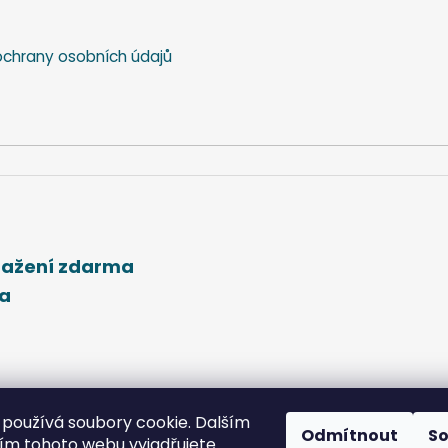
chrany osobních údajů
stažení zdarma
ma
používá soubory cookie. Dalším
Odmítnout
S
m tohoto webu vyjadřujete