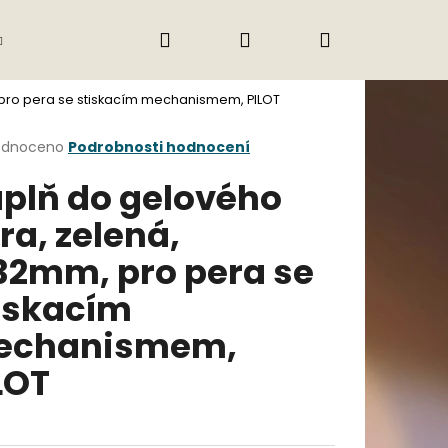
Hledat
Přihlášení
Nákupní
Gastro
Obchodní podmínky
Jak nak
 pro pera se stiskacím mechanismem, PILOT
košík
rné
odnoceno
Podrobnosti hodnocení
cení
plň do gelového
ktu
ra, zelená,
32mm, pro pera se
ček.
iskacím
echanismem,
LOT
Následující