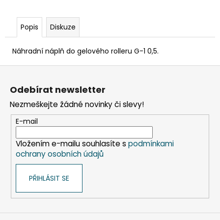
č
u
j
Popis
Diskuze
e
m
Náhradní náplň do gelového rolleru G-1 0,5.
e
Z
á
ETIKETY
Odebírat newsletter
SAMOLEPICÍ
p
70X37
Nezmeškejte žádné novinky či slevy!
a
MM
POTISK
t
E-mail
240
í
KS
Vložením e-mailu souhlasíte s
podmínkami
99
ochrany osobních údajů
Kč
PŘIHLÁSIT SE