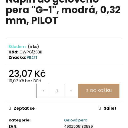
je
a
pera "G-1", modrá, 0,32
0,0
z
j
mm, PILOT
5
í
hvězdiček.
t
?
Skladem
(5 ks)
Kód:
CWPG1ZSBK
Značka:
PILOT
HLEDAT
23,07 Kč
19,07 Kč bez DPH
Měrná
D
DO KOŠÍKU
cena:
o
p
Zeptat se
Sdílet
o
r
Kategorie
:
Gelová pera
u
EAN
:
4902505133589