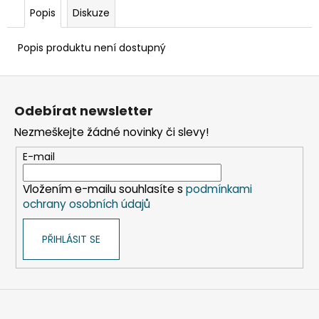
č
Popis
Diskuze
u
j
e
Popis produktu není dostupný
m
e
Z
á
Odebírat newsletter
p
SADA
Nezmeškejte žádné novinky či slevy!
SQUEEGEE
a
ART
t
E-mail
VČETNĚ
DĚTSKÝCH
í
BAREV
Vložením e-mailu souhlasíte s
podmínkami
KIDS
ochrany osobních údajů
ART
ARTISTS,
KREUL
PŘIHLÁSIT SE
349
Kč