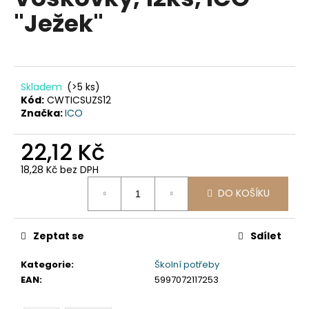
je
a
"Ježek"
0,0
z
j
5
í
hvězdiček.
t
?
Skladem
(>5 ks)
Kód:
CWTICSUZS12
Značka:
ICO
22,12 Kč
HLEDAT
18,28 Kč bez DPH
Měrná
DO KOŠÍKU
cena:
D
o
Zeptat se
Sdílet
p
o
Kategorie
:
Školní potřeby
r
EAN
:
5997072117253
u