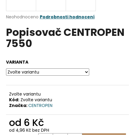
a
j
Průměrné
Neohodnoceno
Podrobnosti hodnocení
í
hodnocení
Popisovač CENTROPEN
produktu
t
je
?
7550
0,0
z
5
hvězdiček.
VARIANTA
HLEDAT
Zvolte variantu
D
Kód:
Zvolte variantu
o
Značka:
CENTROPEN
p
o
od
6 Kč
r
u
od
4,96 Kč
bez DPH