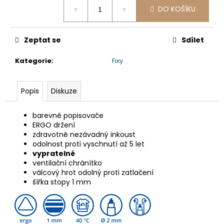
č
Měrná
DO KOŠÍKU
cena:
u
j
e
Zeptat se
Sdílet
m
e
Kategorie
:
Fixy
VÍČKO
Popis
Diskuze
VYPOUKLÉ
(RPET)
S
barevné popisovače
OTVOREM
ERGO držení
PRŮHLEDNÉ
zdravotně nezávadný inkoust
Ø95MM
odolnost proti vyschnutí až 5 let
[50
KS]
vypratelné
ventilační chránítko
48
válcový hrot odolný proti zatlačení
Kč
šířka stopy 1 mm