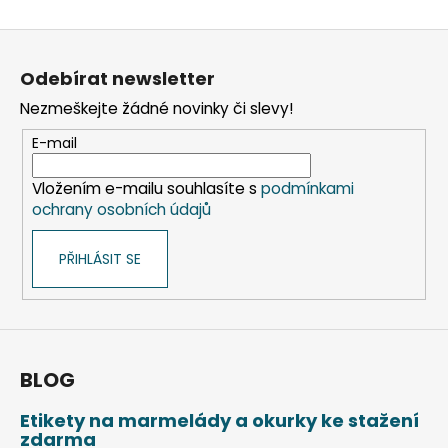
Z
á
Odebírat newsletter
p
Nezmeškejte žádné novinky či slevy!
a
t
E-mail
í
Vložením e-mailu souhlasíte s
podmínkami
ochrany osobních údajů
PŘIHLÁSIT SE
BLOG
Etikety na marmelády a okurky ke stažení
zdarma