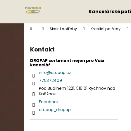
K
Přejít
na
o
Kancelářské pot
obsah
Zpět
Zpět
š
do
do
í
Domů
Školní potřeby
Kreslící potřeby
k
obchodu
obchodu
P
o
Kontakt
s
t
DROPAP sortiment nejen pro Vaši
kancelář
r
info
@
dropap.cz
a
775372409
n
Pod Budínem 1221, 516 01 Rychnov nad
n
Kněžnou
í
Facebook
p
dropap_dropap
a
n
e
Přeskočit