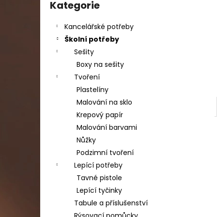
DAHLE LAMINÁTOR 70103, A3, 2 VÁLCE
kategorie
Kategorie
l
1 990 Kč
Původně:
2 667 Kč
Kancelářské potřeby
Školní potřeby
Sešity
Boxy na sešity
Tvoření
Plastelíny
Malování na sklo
Krepový papír
Malování barvami
Nůžky
Podzimní tvoření
Lepící potřeby
Tavné pistole
Lepící tyčinky
Tabule a příslušenství
Rýsovací pomůcky