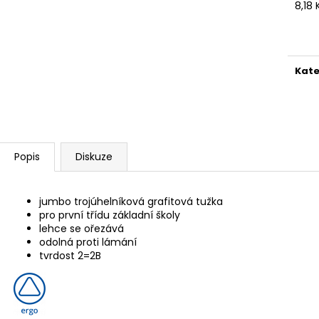
SADA SQUEEGEE ART VČETNĚ
ETIKETY SAMOLE
8,18
DĚTSKÝCH BAREV KIDS ART ARTISTS,
240 KS
Měr
KREUL
cena
99 Kč
349 Kč
Kate
Popis
Diskuze
jumbo trojúhelníková grafitová tužka
pro první třídu základní školy
lehce se ořezává
odolná proti lámání
tvrdost 2=2B