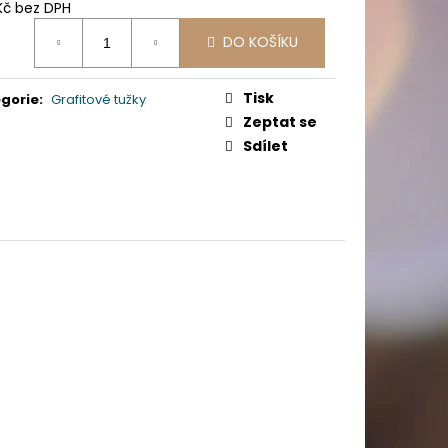
PICÍ 70X37 MM POTISK
 Kč bez DPH
ná
DO KOŠÍKU
:
Tisk
gorie
:
Grafitové tužky
Zeptat se
Sdílet