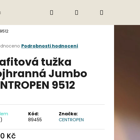
Hledat
Přihlášení
Nákupní
Gastro
Obchodní podmínky
Jak nak
9512
košík
rné
odnoceno
Podrobnosti hodnocení
cení
afitová tužka
ktu
ojhranná Jumbo
NTROPEN 9512
ček.
adem
Kód:
Značka:
s)
89455
CENTROPEN
Následující
90 Kč