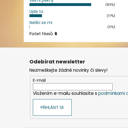
Velmi pěkný
(83%)
Ujde to
(17%)
Nelíbí se mi
(0%)
Počet hlasů:
6
Z
á
Odebírat newsletter
p
Nezmeškejte žádné novinky či slevy!
a
t
E-mail
í
Vložením e-mailu souhlasíte s
podmínkami o
PŘIHLÁSIT SE