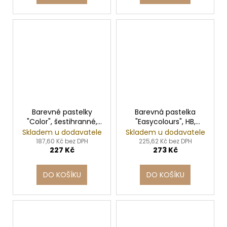
Barevné pastelky
Barevná pastelka
"Color", šestihranné,
"Easycolours", HB,
24 různých barev,
trojhranná, pro leváky,
Skladem u dodavatele
Skladem u dodavatele
STABILO
6ks/bal., STABILO
187,60 Kč bez DPH
225,62 Kč bez DPH
227 Kč
273 Kč
DO KOŠÍKU
DO KOŠÍKU