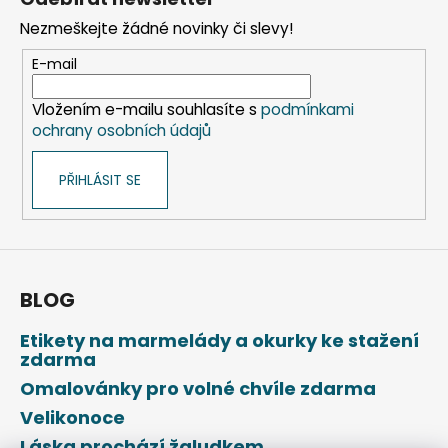
p
í
í
Nezmeškejte žádné novinky či slevy!
p
a
r
t
E-mail
v
í
k
Vložením e-mailu souhlasíte s
podmínkami
y
ochrany osobních údajů
v
ý
PŘIHLÁSIT SE
p
i
s
u
BLOG
Etikety na marmelády a okurky ke stažení
zdarma
Omalovánky pro volné chvíle zdarma
Velikonoce
Láska prochází žaludkem