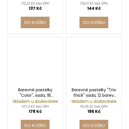
č
STABILO
113,22 Kč bez DPH
119,01 Kč bez DPH
u
137 Kč
144 Kč
j
e
DO KOŠÍKU
DO KOŠÍKU
m
e
KELÍMEK
(RPET)
ČIRÝ
Ø95MM
0,3L
[50
KS]
98
Barevné pastelky
Barevné pastelky "Trio
Kč
"Color", sada, 18
thick" sada, 12 barev,
různých barev,
trojhranné, jumbo,
Skladem u dodavatele
Skladem u dodavatele
šestihranný tvar,
STABILO
147,11 Kč bez DPH
161,16 Kč bez DPH
178 Kč
195 Kč
STABILO
DO KOŠÍKU
DO KOŠÍKU