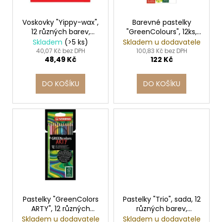
d
r
a
u
o
j
Voskovky "Yippy-wax",
Barevné pastelky
k
12 různých barev,
"GreenColours", 12ks,
d
í
STABILO
šestihranné, STABILO
Skladem
(>5 ks)
Skladem u dodavatele
t
u
t
40,07 Kč bez DPH
100,83 Kč bez DPH
ů
48,49 Kč
122 Kč
k
?
t
DO KOŠÍKU
DO KOŠÍKU
ů
HLEDAT
D
o
p
o
Pastelky "GreenColors
Pastelky "Trio", sada, 12
r
ARTY", 12 různých
různých barev,
u
barev, šestihranná,
trojhranné, STABILO
Skladem u dodavatele
Skladem u dodavatele