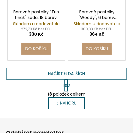
Barevné pastelky "Trio
Barevné pastelky
thick" sada, 18 barev,
"Woody", 6 barev,
trojhranné, jumbo,
maxi, 3v1 – pastelky,
Skladem u dodavatele
Skladem u dodavatele
STABILO
vodovka, voskovka,
272,73 Kč bez DPH
300,83 Kč bez DPH
330 Kč
364 Kč
STABILO
DO KOŠÍKU
DO KOŠÍKU
NAČÍST 6 DALŠÍCH
S
1
2
t
O
r
18
položek celkem
v
á
NAHORU
l
n
k
á
o
d
Z
v
a
á
á
c
Odebírat newsletter
n