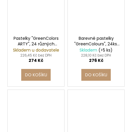
Pastelky "GreenColors
Barevné pastelky
ARTY", 24 různých
"GreenColours", 24ks,
barev, šestihranná,
šestihranné, STABILO
Skladem u dodavatele
Skladem
(>5 ks)
STABILO
226,45 Kč bez DPH
228,10 Kč bez DPH
274 Kč
276 Kč
DO KOŠÍKU
DO KOŠÍKU