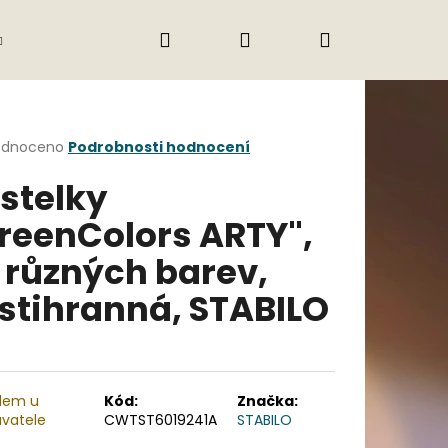
Hledat
Přihlášení
Nákupní
Gastro
Obchodní podmínky
Jak nak
košík
rné
odnoceno
Podrobnosti hodnocení
cení
stelky
ktu
reenColors ARTY",
 různých barev,
ček.
stihranná, STABILO
Následující
dem u
Kód:
Značka:
vatele
CWTST6019241A
STABILO