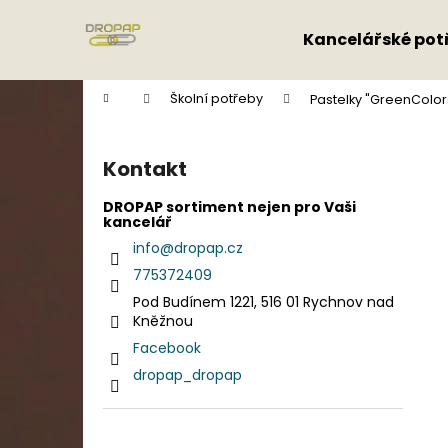
K
Přejít
na
o
Kancelářské pot
obsah
Zpět
Zpět
š
do
do
í
Domů
Školní potřeby
Pastelky "GreenColors
k
obchodu
obchodu
P
o
Kontakt
s
t
DROPAP sortiment nejen pro Vaši
kancelář
r
info
@
dropap.cz
a
775372409
n
Pod Budínem 1221, 516 01 Rychnov nad
n
Kněžnou
í
Facebook
p
dropap_dropap
a
n
e
Přeskočit