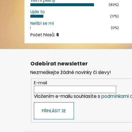
Velmi pěkný
(83%)
Ujde to
(17%)
Nelíbí se mi
(0%)
Počet hlasů:
6
Z
á
Odebírat newsletter
p
Nezmeškejte žádné novinky či slevy!
a
t
E-mail
í
Vložením e-mailu souhlasíte s
podmínkami o
PŘIHLÁSIT SE