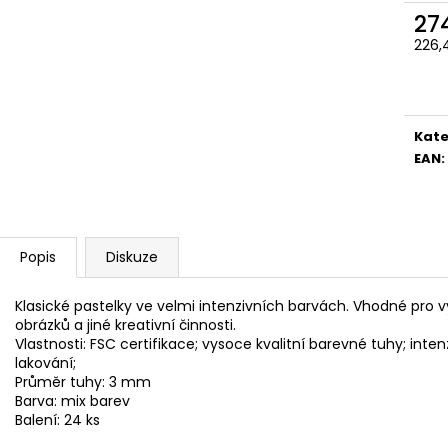
SADA SQUEEGEE ART VČETNĚ
ETIKETY SAMOLE
27
DĚTSKÝCH BAREV KIDS ART ARTISTS,
240 KS
KREUL
226,
99 Kč
Měr
349 Kč
cena
Kate
EAN
:
Popis
Diskuze
Klasické pastelky ve velmi intenzivních barvách. Vhodné pro 
obrázků a jiné kreativní činnosti.
Vlastnosti: FSC certifikace; vysoce kvalitní barevné tuhy; inte
lakování;
Průměr tuhy: 3 mm
Barva: mix barev
Balení: 24 ks