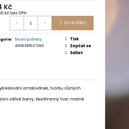
PICÍ 70X37 MM POTISK
4 Kč
45 Kč bez DPH
ná
DO KOŠÍKU
:
Tisk
gorie
:
Školní potřeby
4006381547260
Zeptat se
Sdílet
vykreslování omalovánek, tvorbu různých
nzivní zářivé barvy; šestihranný tvar; matné