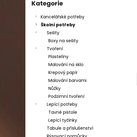
DAHLE LAMINÁTOR 70103, A3, 2 VÁLCE
kategorie
Kategorie
l
1 990 Kč
Původně:
2 667 Kč
Kancelářské potřeby
Školní potřeby
Sešity
Boxy na sešity
Tvoření
Plastelíny
Malování na sklo
Krepový papír
Malování barvami
Nůžky
Podzimní tvoření
Lepící potřeby
Tavné pistole
Lepící tyčinky
Tabule a příslušenství
Rýsovací pomůcky