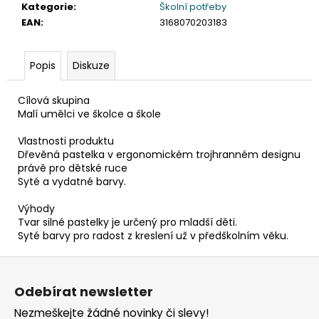
č
Kategorie
:
Školní potřeby
u
EAN
:
3168070203183
j
e
m
Popis
Diskuze
e
Cílová skupina
Malí umělci ve školce a škole
DAHLE
LAMINÁTOR
Vlastnosti produktu
70103,
Dřevěná pastelka v ergonomickém trojhranném designu
A3,
právě pro dětské ruce
2
Syté a vydatné barvy.
VÁLCE
1
Výhody
990
Tvar silné pastelky je určený pro mladší děti.
Kč
Syté barvy pro radost z kreslení už v předškolním věku.
Původně:
2
Z
667
Kč
á
Odebírat newsletter
p
Nezmeškejte žádné novinky či slevy!