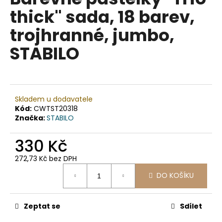
je
a
thick" sada, 18 barev,
0,0
z
j
trojhranné, jumbo,
5
í
hvězdiček.
STABILO
t
?
Skladem u dodavatele
Kód:
CWTST20318
HLEDAT
Značka:
STABILO
330 Kč
D
272,73 Kč bez DPH
o
Měrná
DO KOŠÍKU
cena:
p
o
r
Zeptat se
Sdílet
u