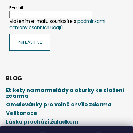
a
t
E-mail
í
Vložením e-mailu souhlasíte s
podmínkami
ochrany osobních údajů
PŘIHLÁSIT SE
BLOG
Etikety na marmelády a okurky ke stažení
zdarma
Omalovánky pro volné chvíle zdarma
Velikonoce
Láska prochází žaludkem
Den svatého Valentýna