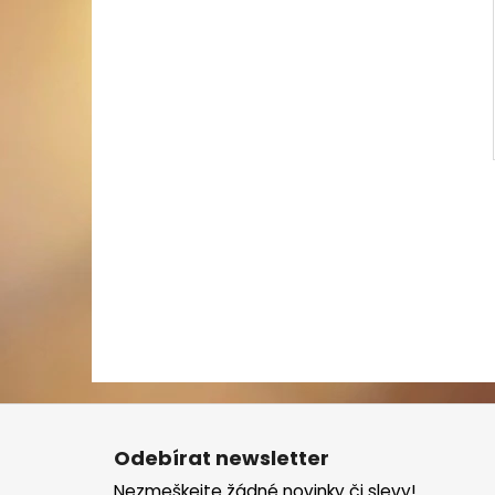
Z
á
Odebírat newsletter
p
Nezmeškejte žádné novinky či slevy!