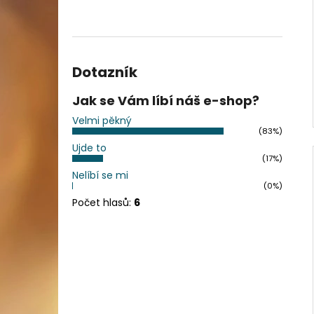
Dotazník
Jak se Vám líbí náš e-shop?
Velmi pěkný
(83%)
Ujde to
(17%)
Nelíbí se mi
(0%)
Počet hlasů:
6