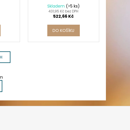
Skladem
(>5 ks)
431,95 Kč bez DPH
522,66 Kč
DO KOŠÍKU
CH
em