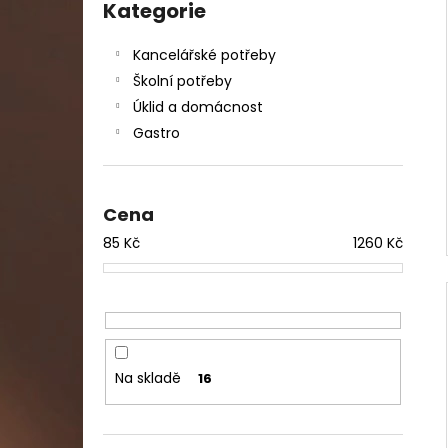
DAHLE LAMINÁTOR 70103, A3, 2 VÁLCE
kategorie
Kategorie
l
1 990 Kč
Původně:
2 667 Kč
Kancelářské potřeby
Školní potřeby
Úklid a domácnost
Gastro
Cena
85
Kč
1260
Kč
Na skladě
16