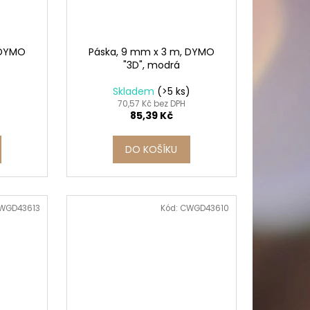
PICÍ 70X37 MM POTISK
 DYMO
Páska, 9 mm x 3 m, DYMO
"3D", modrá
)
Skladem
(>5 ks)
70,57 Kč bez DPH
85,39 Kč
DO KOŠÍKU
WGD43613
Kód:
CWGD43610