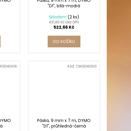
 DYMO
Páska, 9 mm x 7 m, DYMO
"D1", bílá-modrá
)
Skladem
(2 ks)
431,95 Kč bez DPH
522,66 Kč
DO KOŠÍKU
WGD40916
Kód:
CWGD40910
 DYMO
Páska, 9 mm x 7 m, DYMO
ná
"D1", průhledná-černá