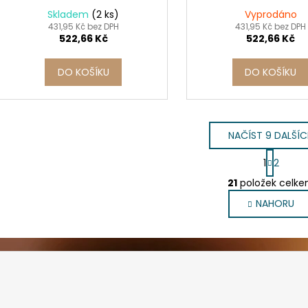
Skladem
(2 ks)
Vyprodáno
431,95 Kč bez DPH
431,95 Kč bez DPH
522,66 Kč
522,66 Kč
DO KOŠÍKU
DO KOŠÍKU
NAČÍST 9 DALŠÍ
S
1
2
t
O
r
21
položek celk
v
á
NAHORU
l
n
k
á
o
d
v
a
á
c
n
í
í
p