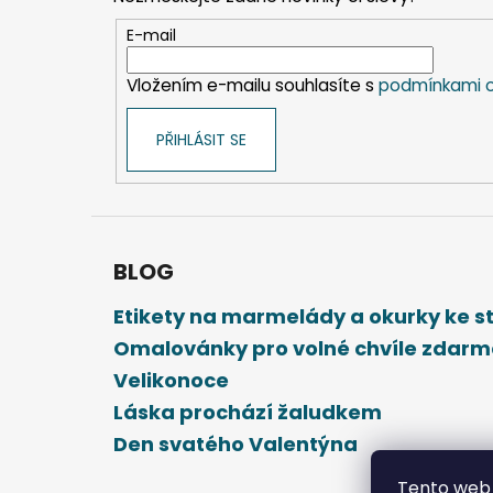
a
t
E-mail
í
Vložením e-mailu souhlasíte s
podmínkami o
PŘIHLÁSIT SE
BLOG
Etikety na marmelády a okurky ke 
Omalovánky pro volné chvíle zdar
Velikonoce
Láska prochází žaludkem
Den svatého Valentýna
Tento web 