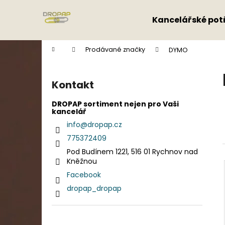
K
Přejít
na
o
Kancelářské pot
obsah
Zpět
Zpět
š
do
do
í
Domů
Prodávané značky
DYMO
k
obchodu
obchodu
P
o
Kontakt
s
t
DROPAP sortiment nejen pro Vaši
kancelář
r
info
@
dropap.cz
a
775372409
n
Pod Budínem 1221, 516 01 Rychnov nad
n
Kněžnou
í
Facebook
p
dropap_dropap
a
n
e
Přeskočit