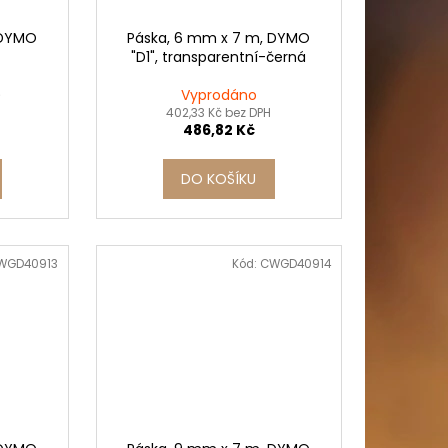
 DYMO
Páska, 6 mm x 7 m, DYMO
"D1", transparentní-černá
)
Vyprodáno
402,33 Kč bez DPH
486,82 Kč
DO KOŠÍKU
WGD40913
Kód:
CWGD40914