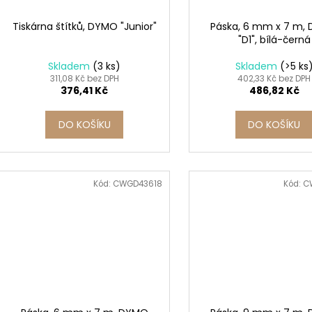
Tiskárna štítků, DYMO "Junior"
Páska, 6 mm x 7 m,
"D1", bílá-černá
Skladem
(3 ks)
Skladem
(>5 ks
311,08 Kč bez DPH
402,33 Kč bez DPH
376,41 Kč
486,82 Kč
DO KOŠÍKU
DO KOŠÍKU
Kód:
CWGD43618
Kód:
C