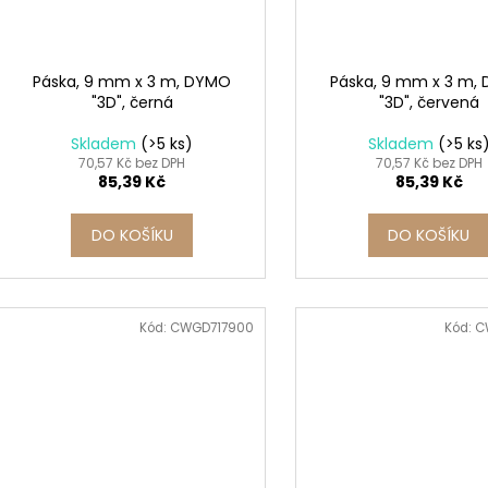
SADA SQUEEGEE ART VČETNĚ
ETIKETY SAMOLE
d
r
DĚTSKÝCH BAREV KIDS ART ARTISTS,
240 KS
u
KREUL
o
99 Kč
k
349 Kč
d
Páska, 9 mm x 3 m, DYMO
Páska, 9 mm x 3 m,
t
"3D", černá
"3D", červená
u
ů
k
Skladem
(>5 ks)
Skladem
(>5 ks
t
70,57 Kč bez DPH
70,57 Kč bez DPH
85,39 Kč
85,39 Kč
ů
DO KOŠÍKU
DO KOŠÍKU
Kód:
CWGD717900
Kód:
C