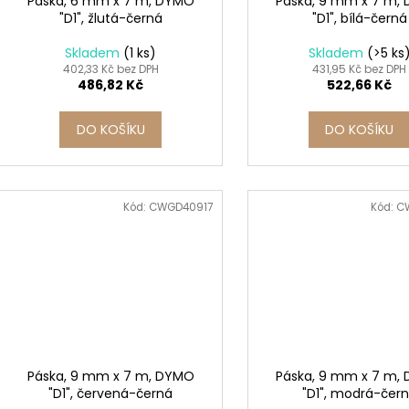
Páska, 6 mm x 7 m, DYMO
Páska, 9 mm x 7 m,
"D1", žlutá-černá
"D1", bílá-černá
Skladem
(1 ks)
Skladem
(>5 ks
402,33 Kč bez DPH
431,95 Kč bez DPH
486,82 Kč
522,66 Kč
DO KOŠÍKU
DO KOŠÍKU
Kód:
CWGD40917
Kód:
C
Páska, 9 mm x 7 m, DYMO
Páska, 9 mm x 7 m,
"D1", červená-černá
"D1", modrá-čer