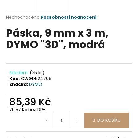
a
j
Průměrné
Neohodnoceno
Podrobnosti hodnocení
í
hodnocení
Páska, 9 mm x 3 m,
produktu
t
je
?
DYMO "3D", modrá
0,0
z
5
hvězdiček.
HLEDAT
Skladem
(>5 ks)
Kód:
CWGD524706
Značka:
DYMO
D
85,39 Kč
o
70,57 Kč bez DPH
p
Měrná
o
DO KOŠÍKU
cena:
r
u