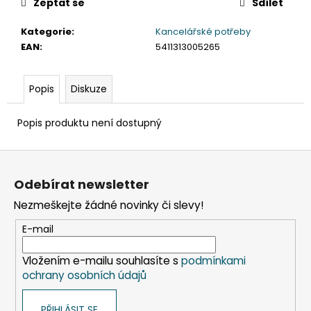
č
Zeptat se
Sdílet
u
j
Kategorie
:
Kancelářské potřeby
e
EAN
:
5411313005265
m
e
Popis
Diskuze
ETIKETY
Popis produktu není dostupný
SAMOLEPICÍ
70X37
MM
Z
POTISK
á
240
Odebírat newsletter
KS
p
Nezmeškejte žádné novinky či slevy!
99
a
Kč
t
E-mail
í
Vložením e-mailu souhlasíte s
podmínkami
ochrany osobních údajů
PŘIHLÁSIT SE