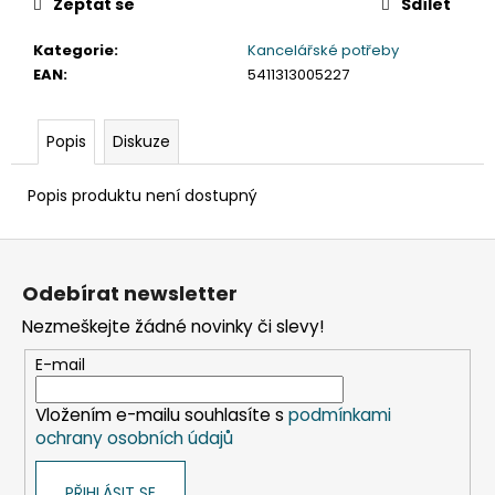
č
Zeptat se
Sdílet
u
j
Kategorie
:
Kancelářské potřeby
e
EAN
:
5411313005227
m
e
Popis
Diskuze
PAPÍROVÝ
Popis produktu není dostupný
KELÍMEK
KRAFT
Ø90MM
Z
510ML
á
`XL:
Odebírat newsletter
0,4L/16OZ`
p
[50
Nezmeškejte žádné novinky či slevy!
a
KS]
t
E-mail
76
Kč
í
Původně:
Vložením e-mailu souhlasíte s
podmínkami
99
ochrany osobních údajů
Kč
PŘIHLÁSIT SE