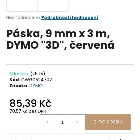
a
j
Průměrné
Neohodnoceno
Podrobnosti hodnocení
í
hodnocení
Páska, 9 mm x 3 m,
produktu
t
je
?
DYMO "3D", červená
0,0
z
5
hvězdiček.
HLEDAT
Skladem
(>5 ks)
Kód:
CWGD524702
Značka:
DYMO
D
85,39 Kč
o
70,57 Kč bez DPH
p
Měrná
o
DO KOŠÍKU
cena:
r
u