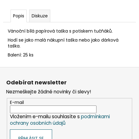
č
u
j
Popis
Diskuze
e
m
Vánoční bílá papírová taška s potiskem tučňáků.
e
Hodí se jako malá nákupní taška nebo jako dárková
taška.
ETIKETY
Balení: 25 ks
SAMOLEPICÍ
70X37
MM
Z
POTISK
á
240
Odebírat newsletter
KS
p
Nezmeškejte žádné novinky či slevy!
99
a
Kč
t
E-mail
í
Vložením e-mailu souhlasíte s
podmínkami
ochrany osobních údajů
PŘIHLÁSIT SE