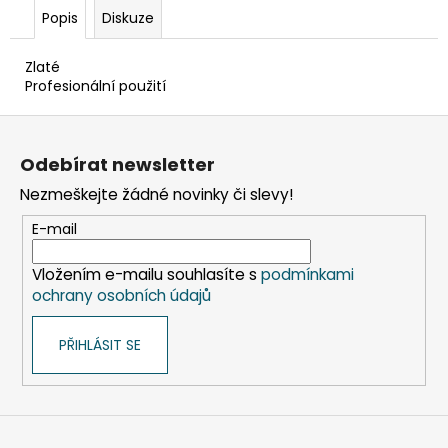
č
Popis
Diskuze
u
j
e
Zlaté
Profesionální použití
m
e
Z
á
Odebírat newsletter
ETIKETY
p
SAMOLEPICÍ
Nezmeškejte žádné novinky či slevy!
a
70X37
MM
t
E-mail
POTISK
í
240
KS
Vložením e-mailu souhlasíte s
podmínkami
ochrany osobních údajů
99
Kč
PŘIHLÁSIT SE