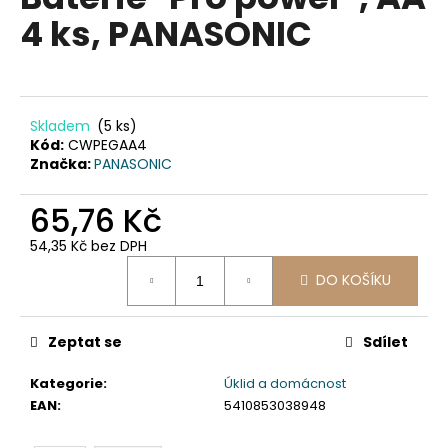
je
a
4 ks, PANASONIC
0,0
z
j
5
í
hvězdiček.
t
?
Skladem
(5 ks)
Kód:
CWPEGAA4
Značka:
PANASONIC
65,76 Kč
HLEDAT
54,35 Kč bez DPH
Měrná
DO KOŠÍKU
cena:
D
o
Zeptat se
Sdílet
p
o
Kategorie
:
Úklid a domácnost
r
EAN
:
5410853038948
u