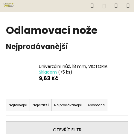
K
Přejít
Hledat
Náku
M
Přihlášen
na
o
obsah
Zpět
Zpět
košík
š
í
Odlamovací nože
C
k
o
Nejprodávanější
p
o
t
Univerzální nůž, 18 mm, VICTORIA
ř
Skladem
(>5 ks)
e
9,63 Kč
b
u
Ř
j
a
Nejlevnější
Nejdražší
Nejprodávanější
Abecedně
e
z
t
e
e
n
OTEVŘÍT FILTR
n