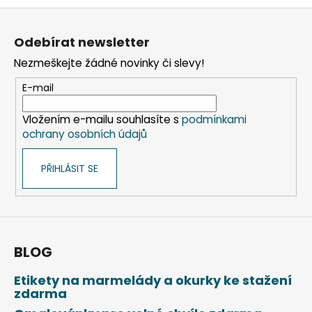
č
v
Z
u
l
á
j
á
Odebírat newsletter
e
d
p
m
a
Nezmeškejte žádné novinky či slevy!
a
e
c
t
E-mail
í
í
p
TABULE
Vložením e-mailu souhlasíte s
podmínkami
r
BÍLÁ
ochrany osobních údajů
v
MAGNETICKÁ
k
25
X
PŘIHLÁSIT SE
y
35
v
CM
ý
+
POPISOVAČ
p
+
i
MAGNETKY
s
BLOG
65
u
Kč
Etikety na marmelády a okurky ke stažení
zdarma