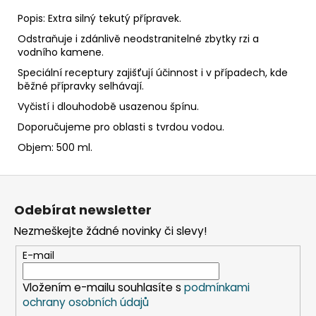
č
u
Popis: Extra silný tekutý přípravek.
j
Odstraňuje i zdánlivě neodstranitelné zbytky rzi a
e
vodního kamene.
m
Speciální receptury zajišťují účinnost i v případech, kde
e
běžné přípravky selhávají.
Vyčistí i dlouhodobě usazenou špínu.
ETIKETY
Doporučujeme pro oblasti s tvrdou vodou.
SAMOLEPICÍ
70X37
Objem: 500 ml.
MM
POTISK
Z
240
KS
á
Odebírat newsletter
99
p
Kč
Nezmeškejte žádné novinky či slevy!
a
t
E-mail
í
Vložením e-mailu souhlasíte s
podmínkami
ochrany osobních údajů