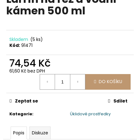
je
a
kámen 500 ml
0,0
z
j
5
í
hvězdiček.
t
?
Skladem
(5 ks)
Kód:
91471
74,54 Kč
61,60 Kč bez DPH
HLEDAT
Měrná
DO KOŠÍKU
cena:
D
Zeptat se
Sdílet
o
p
Kategorie
:
Úklidové prostředky
o
r
Popis
Diskuze
u