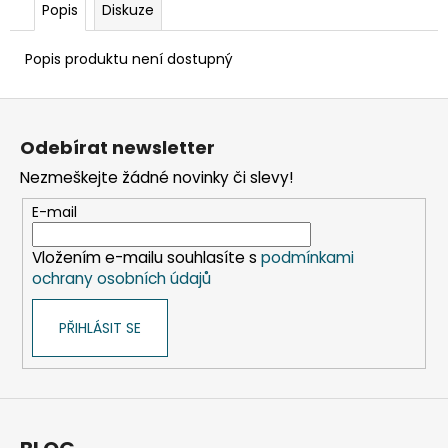
č
Popis
Diskuze
u
j
Popis produktu není dostupný
e
m
Z
e
á
Odebírat newsletter
p
VÍČKO
Nezmeškejte žádné novinky či slevy!
a
VYPOUKLÉ
(RPET)
t
E-mail
S
í
OTVOREM
PRŮHLEDNÉ
Vložením e-mailu souhlasíte s
podmínkami
Ø95MM
ochrany osobních údajů
[50
KS]
PŘIHLÁSIT SE
48
Kč