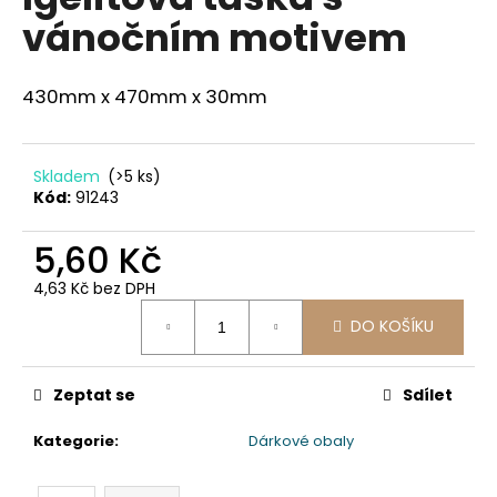
je
a
vánočním motivem
0,0
z
j
5
í
hvězdiček.
430mm x 470mm x 30mm
t
?
Skladem
(>5 ks)
Kód:
91243
5,60 Kč
HLEDAT
4,63 Kč bez DPH
Měrná
DO KOŠÍKU
cena:
D
o
Zeptat se
Sdílet
p
o
Kategorie
:
Dárkové obaly
r
u