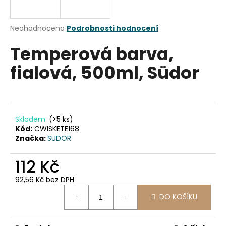
a
j
Průměrné
Neohodnoceno
Podrobnosti hodnocení
í
hodnocení
Temperová barva,
produktu
t
je
?
fialová, 500ml, Südor
0,0
z
5
hvězdiček.
HLEDAT
Skladem
(>5 ks)
Kód:
CWISKETE168
Značka:
SUDOR
D
112 Kč
o
92,56 Kč bez DPH
p
Měrná
o
DO KOŠÍKU
cena:
r
u