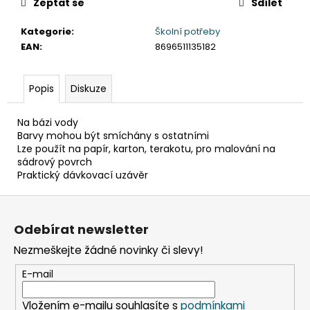
č
Zeptat se
Sdílet
u
j
Kategorie
:
Školní potřeby
e
EAN
:
8696511135182
m
e
Popis
Diskuze
ETIKETA,
Na bázi vody
70X37
Barvy mohou být smíchány s ostatními
MM,
Lze použít na papír, karton, terakotu, pro malování na
240
sádrový povrch
KS/
Praktický dávkovací uzávěr
BAL.
59
Z
Kč
á
Odebírat newsletter
p
Nezmeškejte žádné novinky či slevy!
a
t
E-mail
í
Vložením e-mailu souhlasíte s
podmínkami