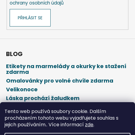
ochrany osobních údajů
v
k
PŘIHLÁSIT SE
y
v
ý
p
i
s
BLOG
u
Etikety na marmelády a okurky ke stažení
zdarma
Omalovánky pro volné chvíle zdarma
Velikonoce
Láska prochází žaludkem
Den svatého Valentýna
Tento web používá soubory cookie. Dalším
procházením tohoto webu vyjadřujete souhlas s
jejich používáním.. Více informací
zde
.