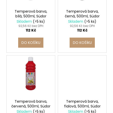
d
r
a
u
o
j
Temperová barva,
Temperová barva,
k
bílá, 500ml, Südor
černá, 500ml, Südor
d
í
Skladem
(>5 ks)
Skladem
(>5 ks)
t
u
t
92,56 Kč bez DPH
92,56 Kč bez DPH
ů
112 Kč
112 Kč
k
?
t
DO KOŠÍKU
DO KOŠÍKU
ů
HLEDAT
D
o
p
o
Temperová barva,
Temperová barva,
r
červená, 500ml, Südor
fialová, 500ml, Südor
u
Skladem
(>5 ks)
Skladem
(>5 ks)