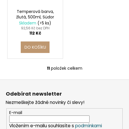
Temperová barva,
žlutá, 500ml, Südor
Skladem
(>5 ks)
92,56 Kč bez DPH
112 Kč
DO KOŠÍKU
11
položek celkem
O
v
Z
l
á
á
Odebírat newsletter
d
p
a
Nezmeškejte žádné novinky či slevy!
a
c
t
E-mail
í
í
p
Vložením e-mailu souhlasíte s
podmínkami
r