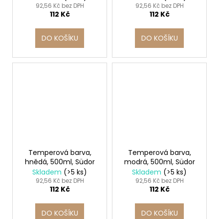
č
92,56 Kč bez DPH
92,56 Kč bez DPH
u
112 Kč
112 Kč
j
e
DO KOŠÍKU
DO KOŠÍKU
m
e
ETIKETY
SAMOLEPICÍ
70X37
MM
POTISK
240
KS
99
Temperová barva,
Temperová barva,
Kč
hnědá, 500ml, Südor
modrá, 500ml, Südor
Skladem
(>5 ks)
Skladem
(>5 ks)
92,56 Kč bez DPH
92,56 Kč bez DPH
112 Kč
112 Kč
DO KOŠÍKU
DO KOŠÍKU