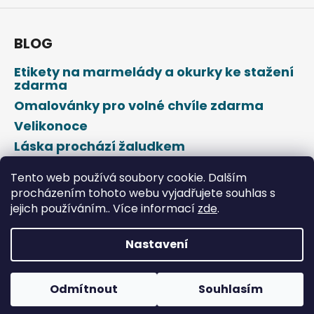
p
i
s
BLOG
u
Etikety na marmelády a okurky ke stažení
zdarma
Omalovánky pro volné chvíle zdarma
Velikonoce
Láska prochází žaludkem
Den svatého Valentýna
Tento web používá soubory cookie. Dalším
procházením tohoto webu vyjadřujete souhlas s
jejich používáním.. Více informací
zde
.
Nastavení
Vytvořil Shoptet
Odmítnout
Souhlasím
Copyright 2026
DROPAP
. Všechna práva vyhrazena.