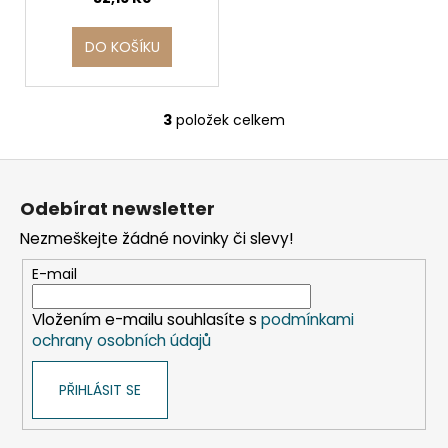
DO KOŠÍKU
3
položek celkem
O
v
Z
l
á
á
Odebírat newsletter
d
p
a
Nezmeškejte žádné novinky či slevy!
a
c
t
E-mail
í
í
p
Vložením e-mailu souhlasíte s
podmínkami
r
ochrany osobních údajů
v
k
PŘIHLÁSIT SE
y
v
ý