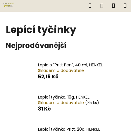
K
Přejít
Hledat
Náku
M
Přihlášen
na
o
obsah
Zpět
Zpět
košík
š
í
Lepící tyčinky
C
k
o
Nejprodávanější
p
o
t
Lepidlo "Pritt Pen", 40 ml, HENKEL
ř
Skladem u dodavatele
e
52,16 Kč
b
u
Lepicí tyčinka, 10g, HENKEL
j
Skladem u dodavatele
(>5 ks)
e
31 Kč
t
e
n
Lepicí tyčinka Pritt, 20g, HENKEL