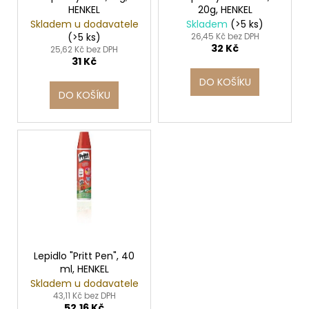
č
HENKEL
20g, HENKEL
d
u
Skladem u dodavatele
Skladem
(>5 ks)
j
u
(>5 ks)
26,45 Kč bez DPH
e
32 Kč
k
25,62 Kč bez DPH
m
31 Kč
t
e
DO KOŠÍKU
ů
DO KOŠÍKU
ETIKETY
SAMOLEPICÍ
70X37
MM
POTISK
240
KS
99
Kč
Lepidlo "Pritt Pen", 40
ml, HENKEL
Skladem u dodavatele
43,11 Kč bez DPH
52,16 Kč