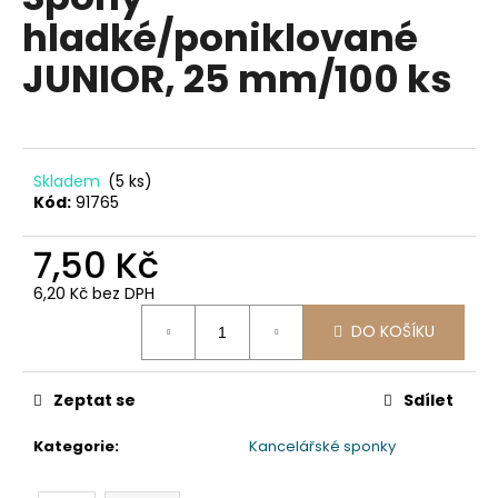
je
a
hladké/poniklované
0,0
z
j
JUNIOR, 25 mm/100 ks
5
í
hvězdiček.
t
?
Skladem
(5 ks)
Kód:
91765
7,50 Kč
HLEDAT
6,20 Kč bez DPH
Měrná
DO KOŠÍKU
cena:
D
o
p
Zeptat se
Sdílet
o
Kategorie
:
Kancelářské sponky
r
u