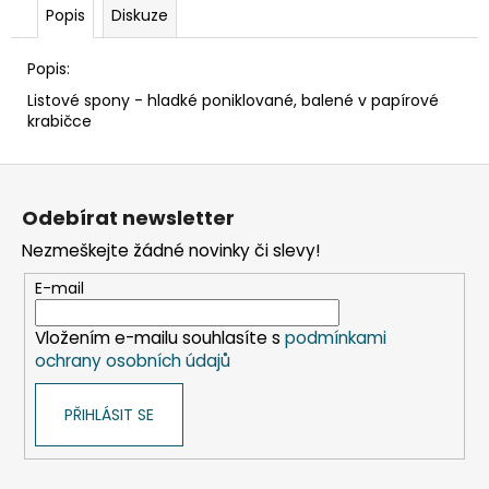
č
Popis
Diskuze
u
j
Popis:
e
m
Listové spony - hladké poniklované, balené v papírové
e
krabičce
Z
SADA
á
SQUEEGEE
Odebírat newsletter
ART
p
VČETNĚ
Nezmeškejte žádné novinky či slevy!
a
DĚTSKÝCH
BAREV
t
E-mail
KIDS
í
ART
ARTISTS,
Vložením e-mailu souhlasíte s
podmínkami
KREUL
ochrany osobních údajů
349
Kč
PŘIHLÁSIT SE