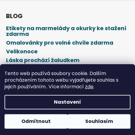
BLOG
Etikety na marmelády a okurky ke stažení
zdarma
Omalovánky pro volné chvíle zdarma
Velikonoce
Láska prochází žaludkem
Den svatého Valentýna
Tento web používá soubory cookie. Dalším
procházením tohoto webu vyjadřujete souhlas s
jejich používáním.. Více informací
zde
.
Nastavení
Vytvořil Shoptet
Odmítnout
Souhlasím
Copyright 2026
DROPAP
. Všechna práva vyhrazena.