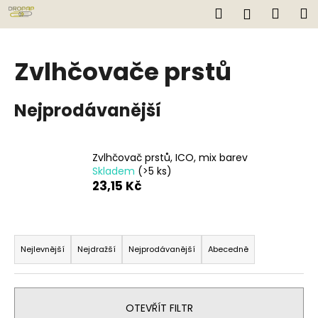
K
Přejít
Hledat
Náku
M
Přihlášen
na
o
obsah
Zpět
Zpět
košík
š
í
Zvlhčovače prstů
C
k
o
Nejprodávanější
p
o
t
Zvlhčovač prstů, ICO, mix barev
ř
Skladem
(>5 ks)
e
23,15 Kč
b
u
Ř
j
a
Nejlevnější
Nejdražší
Nejprodávanější
Abecedně
e
z
t
e
e
n
OTEVŘÍT FILTR
n