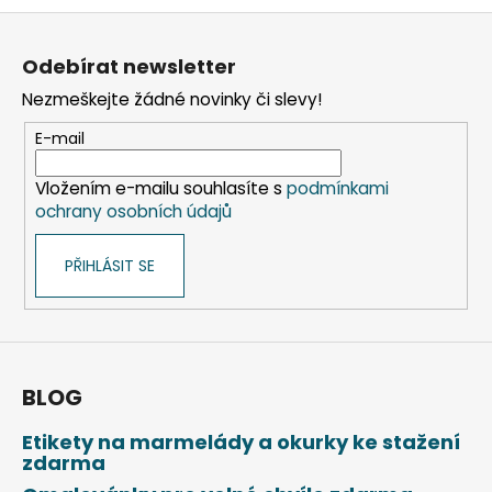
č
v
Z
u
l
á
j
á
Odebírat newsletter
e
d
p
m
a
Nezmeškejte žádné novinky či slevy!
a
e
c
t
E-mail
í
í
p
ETIKETA,
Vložením e-mailu souhlasíte s
podmínkami
r
70X37
ochrany osobních údajů
v
MM,
k
240
KS/
PŘIHLÁSIT SE
y
BAL.
v
59
ý
Kč
p
i
s
BLOG
u
Etikety na marmelády a okurky ke stažení
zdarma