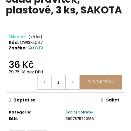
je
a
plastové, 3 ks, SAKOTA
0,0
z
j
5
í
hvězdiček.
t
?
Skladem
(>5 ks)
Kód:
CWISKE047
Značka:
SAKOTA
36 Kč
HLEDAT
29,75 Kč bez DPH
Měrná
DO KOŠÍKU
cena:
D
o
Zeptat se
Sdílet
p
o
Kategorie
:
Školní potřeby
r
EAN
:
5997875720186
u