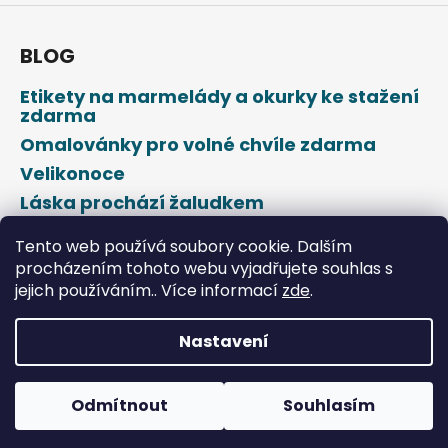
BLOG
Etikety na marmelády a okurky ke stažení
zdarma
Omalovánky pro volné chvíle zdarma
Velikonoce
Láska prochází žaludkem
Den svatého Valentýna
Tento web používá soubory cookie. Dalším
procházením tohoto webu vyjadřujete souhlas s
jejich používáním.. Více informací
zde
.
Nastavení
Vytvořil Shoptet
Odmítnout
Souhlasím
Copyright 2026
DROPAP
. Všechna práva vyhrazena.