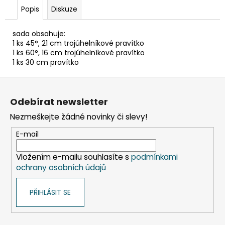
č
Popis
Diskuze
u
j
e
sada obsahuje:
1 ks 45°, 21 cm trojúhelníkové pravítko
m
1 ks 60°, 16 cm trojúhelníkové pravítko
e
1 ks 30 cm pravítko
Z
TABULE
á
BÍLÁ
Odebírat newsletter
MAGNETICKÁ
p
25
Nezmeškejte žádné novinky či slevy!
a
X
35
t
E-mail
CM
í
+
POPISOVAČ
Vložením e-mailu souhlasíte s
podmínkami
+
ochrany osobních údajů
MAGNETKY
65
PŘIHLÁSIT SE
Kč