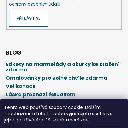
r
č
ochrany osobních údajů
v
u
k
j
PŘIHLÁSIT SE
y
e
v
m
ý
e
p
i
PAPÍROVÝ
s
BLOG
KELÍMEK
u
KRAFT
Ø90MM
Etikety na marmelády a okurky ke stažení
510ML
zdarma
`XL:
Omalovánky pro volné chvíle zdarma
0,4L/16OZ`
[50
Velikonoce
KS]
Láska prochází žaludkem
76
Kč
Den svatého Valentýna
Původně:
Tento web používá soubory cookie. Dalším
99
procházením tohoto webu vyjadřujete souhlas s
Kč
jejich používáním.. Více informací
zde
.