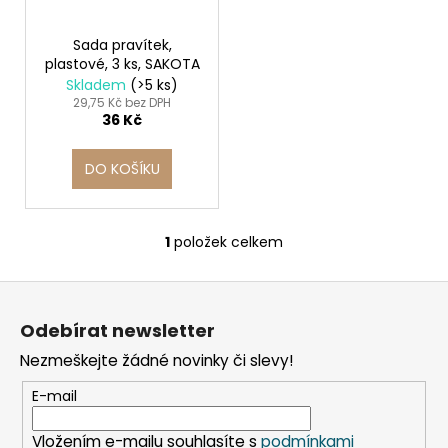
d
r
a
u
o
j
Sada pravítek,
k
plastové, 3 ks, SAKOTA
d
í
Skladem
(>5 ks)
t
u
t
29,75 Kč bez DPH
ů
36 Kč
k
?
t
DO KOŠÍKU
ů
HLEDAT
1
položek celkem
O
v
Z
l
á
á
D
Odebírat newsletter
d
o
p
a
p
Nezmeškejte žádné novinky či slevy!
a
c
o
t
E-mail
í
r
í
p
u
Vložením e-mailu souhlasíte s
podmínkami