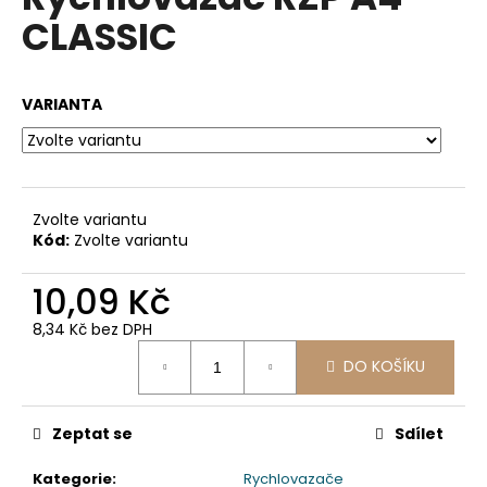
je
a
CLASSIC
0,0
z
j
5
í
hvězdiček.
VARIANTA
t
?
Zvolte variantu
Kód:
Zvolte variantu
HLEDAT
10,09 Kč
8,34 Kč bez DPH
D
Měrná
DO KOŠÍKU
o
cena:
p
o
Zeptat se
Sdílet
r
u
Kategorie
:
Rychlovazače