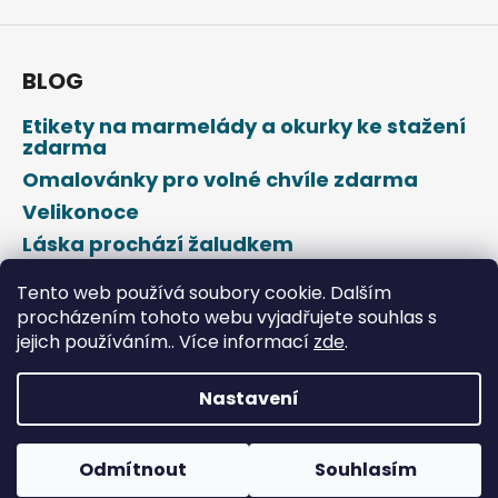
BLOG
Etikety na marmelády a okurky ke stažení
zdarma
Omalovánky pro volné chvíle zdarma
Velikonoce
Láska prochází žaludkem
Den svatého Valentýna
Tento web používá soubory cookie. Dalším
procházením tohoto webu vyjadřujete souhlas s
jejich používáním.. Více informací
zde
.
Nastavení
Vytvořil Shoptet
Odmítnout
Souhlasím
Copyright 2026
DROPAP
. Všechna práva vyhrazena.