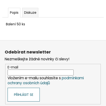
č
u
j
Popis
Diskuze
e
m
Balení 50 ks
e
ETIKETY
Z
SAMOLEPICÍ
á
70X37
Odebírat newsletter
MM
p
POTISK
Nezmeškejte žádné novinky či slevy!
a
240
KS
t
E-mail
99
í
Kč
Vložením e-mailu souhlasíte s
podmínkami
ochrany osobních údajů
PŘIHLÁSIT SE