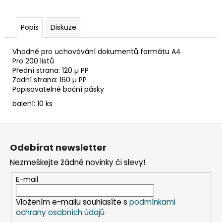
č
u
j
Popis
Diskuze
e
m
Vhodné pro uchovávání dokumentů formátu A4
e
Pro 200 listů
Přední strana: 120 µ PP
Zadní strana: 160 µ PP
SADA
Popisovatelné boční pásky
SQUEEGEE
ART
balení: 10 ks
VČETNĚ
DĚTSKÝCH
Z
BAREV
KIDS
á
ART
Odebírat newsletter
p
ARTISTS,
KREUL
Nezmeškejte žádné novinky či slevy!
a
349
t
E-mail
Kč
í
Vložením e-mailu souhlasíte s
podmínkami
ochrany osobních údajů