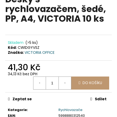
je
a
rychlovazačem, šedé,
0,0
z
j
PP, A4, VICTORIA 10 ks
5
í
hvězdiček.
t
?
Skladem
(>5 ks)
Kód:
CWIDGYVSZ
Značka:
VICTORIA OFFICE
HLEDAT
41,30 Kč
34,13 Kč bez DPH
Měrná
D
DO KOŠÍKU
cena:
o
p
Zeptat se
Sdílet
o
r
Kategorie
:
Rychlovazače
u
EAN
:
5998880312540