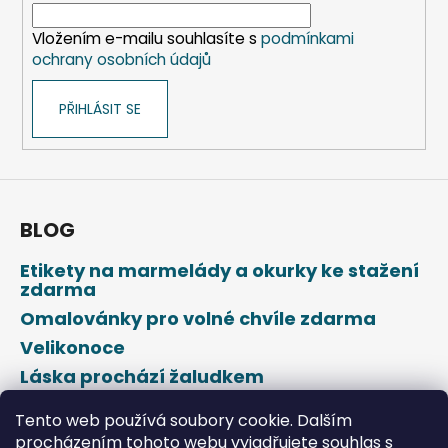
í
Vložením e-mailu souhlasíte s
podmínkami
ochrany osobních údajů
PŘIHLÁSIT SE
BLOG
Etikety na marmelády a okurky ke stažení
zdarma
Omalovánky pro volné chvíle zdarma
Velikonoce
Láska prochází žaludkem
Den svatého Valentýna
Tento web používá soubory cookie. Dalším
procházením tohoto webu vyjadřujete souhlas s