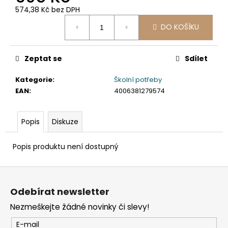
č
574,38 Kč bez DPH
u
Měrná
j
DO KOŠÍKU
cena:
e
m
e
Zeptat se
Sdílet
Kategorie
:
Školní potřeby
ETIKETY
EAN
:
4006381279574
SAMOLEPICÍ
70X37
MM
POTISK
Popis
Diskuze
240
KS
Popis produktu není dostupný
99
Kč
Z
á
Odebírat newsletter
p
Nezmeškejte žádné novinky či slevy!
a
t
E-mail