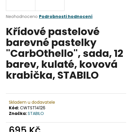
a
j
Průměrné
Neohodnoceno
Podrobnosti hodnocení
í
hodnocení
Křídové pastelové
produktu
t
je
?
barevné pastelky
0,0
z
"CarbOthello", sada, 12
5
hvězdiček.
barev, kulaté, kovová
HLEDAT
krabička, STABILO
D
o
Skladem u dodavatele
p
Kód:
CWTST14126
o
Značka:
STABILO
r
u
695 Kč