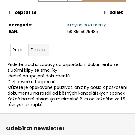
č
u
Zeptat se
Sdílet
j
e
Kategorie
:
Klipy na dokumenty
m
EAN
:
5018505025485
e
Popis
Diskuze
SLÁMKA
(BIO-
KOMPOZIT)
Přidejte trochu zábavy do uspořádání dokumentů se
ČERNÁ
žlutými klipy se smajlíky
`JUMBO`
Ideální na spojení dokumentů
Ø8MM
Drží pevně a bezpečně
X
14CM
Můžete je opakovaně používat, aniž by došlo k poškození
[100
dokumentu na rozdíl od běžných kancelářských sponek
KS]
Každé balení obsahuje minimálně 6 ks od každého ze tří
různých smajlíků
108
Kč
Z
á
Odebírat newsletter
p