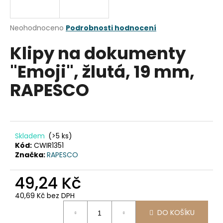
a
j
Průměrné
Neohodnoceno
Podrobnosti hodnocení
í
hodnocení
Klipy na dokumenty
produktu
t
je
?
"Emoji", žlutá, 19 mm,
0,0
z
RAPESCO
5
hvězdiček.
HLEDAT
Skladem
(>5 ks)
Kód:
CWIR1351
Značka:
RAPESCO
D
o
49,24 Kč
p
o
40,69 Kč bez DPH
r
Měrná
u
DO KOŠÍKU
cena: