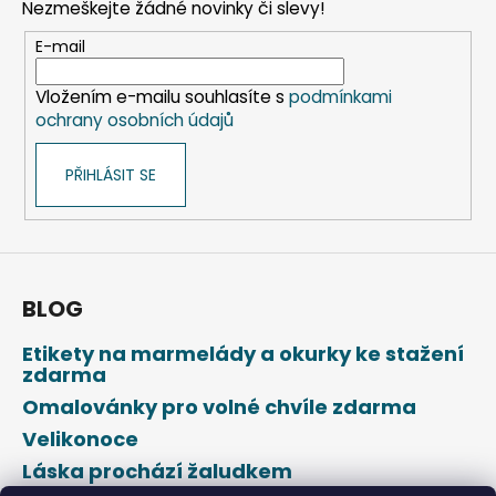
Nezmeškejte žádné novinky či slevy!
a
t
E-mail
í
Vložením e-mailu souhlasíte s
podmínkami
ochrany osobních údajů
PŘIHLÁSIT SE
BLOG
Etikety na marmelády a okurky ke stažení
zdarma
Omalovánky pro volné chvíle zdarma
Velikonoce
Láska prochází žaludkem