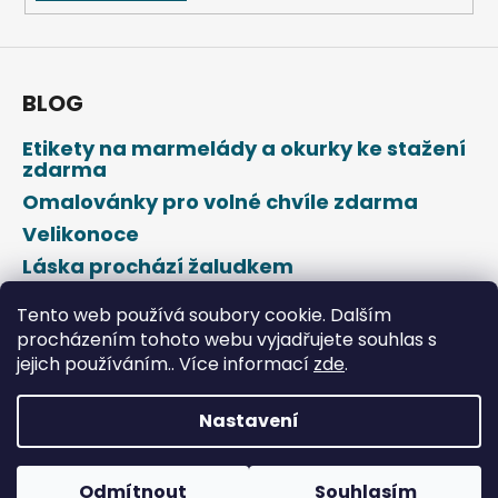
BLOG
Etikety na marmelády a okurky ke stažení
zdarma
Omalovánky pro volné chvíle zdarma
Velikonoce
Láska prochází žaludkem
Den svatého Valentýna
Tento web používá soubory cookie. Dalším
procházením tohoto webu vyjadřujete souhlas s
jejich používáním.. Více informací
zde
.
Nastavení
Vytvořil Shoptet
Odmítnout
Souhlasím
Copyright 2026
DROPAP
. Všechna práva vyhrazena.