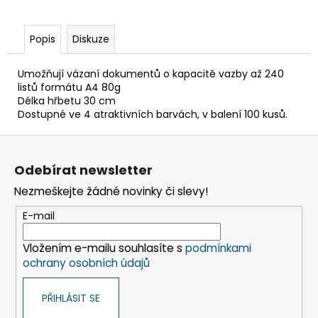
č
u
j
Popis
Diskuze
e
m
Umožňují vázaní dokumentů o kapacitě vazby až 240
e
listů formátu A4 80g
Délka hřbetu 30 cm
Dostupné ve 4 atraktivních barvách, v balení 100 kusů.
SLÁMKA
(BIO-
Z
KOMPOZIT)
ČERNÁ
á
Odebírat newsletter
`JUMBO`
p
Ø8MM
Nezmeškejte žádné novinky či slevy!
X
a
14CM
t
E-mail
[100
KS]
í
Vložením e-mailu souhlasíte s
podmínkami
108
Kč
ochrany osobních údajů
PŘIHLÁSIT SE