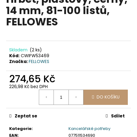
je
a
14 mm, 81-100 listů,
0,0
z
j
FELLOWES
5
í
hvězdiček.
t
?
Skladem
(2 ks)
Kód:
CWIFW53469
Značka:
FELLOWES
HLEDAT
274,65 Kč
226,98 Kč bez DPH
Měrná
D
DO KOŠÍKU
cena:
o
p
Zeptat se
Sdílet
o
r
Kategorie
:
Kancelářské potřeby
u
EAN
:
077511534690