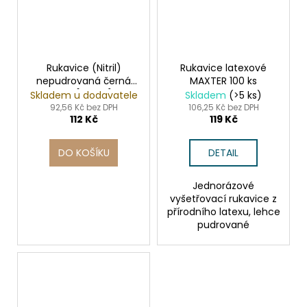
Rukavice (Nitril)
Rukavice latexové
nepudrovaná černá
MAXTER 100 ks
`XL` [100 ks]
Skladem u dodavatele
Skladem
(>5 ks)
92,56 Kč bez DPH
106,25 Kč bez DPH
112 Kč
119 Kč
DO KOŠÍKU
DETAIL
Jednorázové
vyšetřovací rukavice z
přírodního latexu, lehce
pudrované