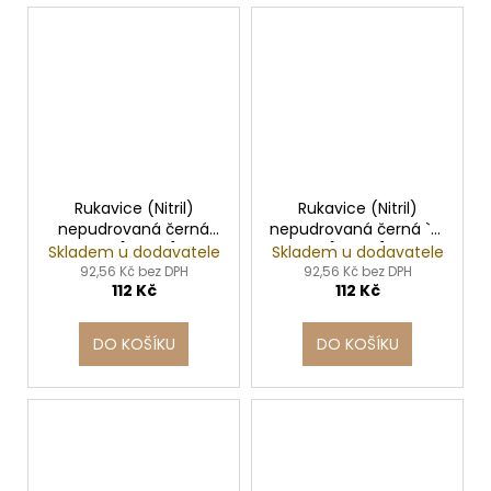
Rukavice (Nitril)
Rukavice (Nitril)
nepudrovaná černá
nepudrovaná černá `S`
`M` [100 ks]
[100 ks]
Skladem u dodavatele
Skladem u dodavatele
92,56 Kč bez DPH
92,56 Kč bez DPH
112 Kč
112 Kč
DO KOŠÍKU
DO KOŠÍKU