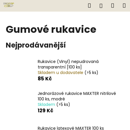
K
Přejít
Hledat
Náku
M
Přihlášen
na
o
obsah
Zpět
Zpět
košík
š
í
Gumové rukavice
C
k
o
Nejprodávanější
p
o
t
Rukavice (Vinyl) nepudrovaná
transparentní [100 ks]
ř
Skladem u dodavatele
(>5 ks)
e
85 Kč
b
u
Jednorázové rukavice MAXTER nitrilové
j
100 ks, modré
Skladem
(>5 ks)
e
129 Kč
t
e
n
Rukavice latexové MAXTER 100 ks