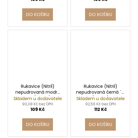
DO KOŠÍKU
DO KOŠÍKU
Rukavice (Nitril)
Rukavice (Nitril)
nepudrovaná modrá
nepudrovaná černá `L`
`XL` [100 ks]
[100 ks]
Skladem u dodavatele
Skladem u dodavatele
90,08 Kč bez DPH
92,56 Kč bez DPH
109 Kč
112 Kč
DO KOŠÍKU
DO KOŠÍKU