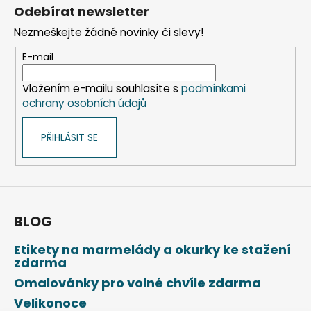
á
á
Odebírat newsletter
d
p
a
Nezmeškejte žádné novinky či slevy!
a
c
t
E-mail
í
í
p
Vložením e-mailu souhlasíte s
podmínkami
r
ochrany osobních údajů
v
k
PŘIHLÁSIT SE
y
v
ý
p
i
s
BLOG
u
Etikety na marmelády a okurky ke stažení
zdarma
Omalovánky pro volné chvíle zdarma
Velikonoce