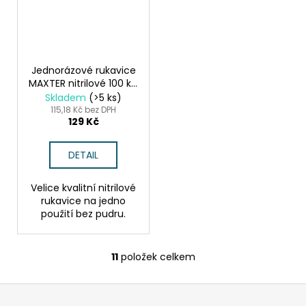
Jednorázové rukavice
MAXTER nitrilové 100 ks,
modré
Skladem
(>5 ks)
115,18 Kč bez DPH
129 Kč
DETAIL
Velice kvalitní nitrilové
rukavice na jedno
použití bez pudru.
11
položek celkem
O
v
Z
l