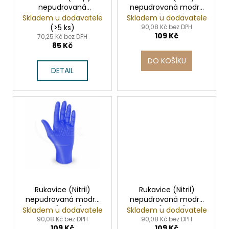
č
nepudrovaná
nepudrovaná modrá
d
u
transparentní [100 ks]
`L` [100 ks]
Skladem u dodavatele
Skladem u dodavatele
j
u
(>5 ks)
90,08 Kč bez DPH
e
109 Kč
k
70,25 Kč bez DPH
m
85 Kč
t
e
DO KOŠÍKU
ů
DETAIL
SADA
SQUEEGEE
ART
VČETNĚ
DĚTSKÝCH
BAREV
KIDS
ART
ARTISTS,
KREUL
349
Kč
Rukavice (Nitril)
Rukavice (Nitril)
nepudrovaná modrá
nepudrovaná modrá
`M` [100 ks]
`S` [100 ks]
Skladem u dodavatele
Skladem u dodavatele
90,08 Kč bez DPH
90,08 Kč bez DPH
109 Kč
109 Kč