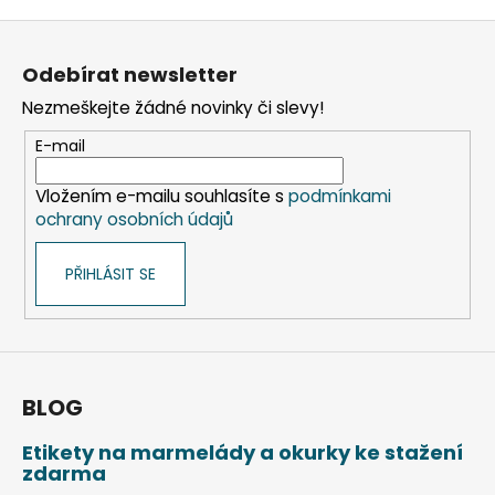
Z
á
Odebírat newsletter
p
Nezmeškejte žádné novinky či slevy!
a
t
E-mail
í
Vložením e-mailu souhlasíte s
podmínkami
ochrany osobních údajů
PŘIHLÁSIT SE
BLOG
Etikety na marmelády a okurky ke stažení
zdarma