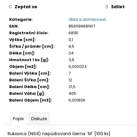
č
u
Zeptat se
Sdílet
j
Kategorie
:
Úklid a domácnost
e
EAN
:
8591199681917
m
Registrační číslo
:
68191
e
Výška [cm]
:
0,1
Šířka / průměr [cm]
:
9,5
ETIKETA,
Délka [cm]
:
24
70X37
Hmotnost 1 ks [g]
:
3,5
MM,
Objem [m3]
:
0,000023
240
KS/
Balení Výška [cm]
:
7
BAL.
Balení Šířka [cm]
:
12
59
Balení Délka [cm]
:
21,5
Kč
Balení Váha [g]
:
405
Balení Objem [m3]
:
0,001806
Popis
Diskuze
Rukavica (Nitril) nepúdrovaná čierna `M` [100 ks]