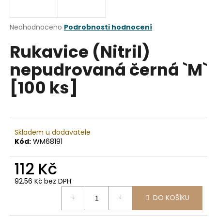
a
j
Průměrné
Neohodnoceno
Podrobnosti hodnocení
í
hodnocení
Rukavice (Nitril)
produktu
t
je
?
nepudrovaná černá `M`
0,0
z
[100 ks]
5
hvězdiček.
HLEDAT
Skladem u dodavatele
Kód:
WM68191
D
112 Kč
o
p
92,56 Kč bez DPH
o
Měrná
r
DO KOŠÍKU
cena:
u