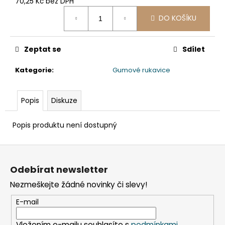
č
70,25 Kč bez DPH
Měrná
u
DO KOŠÍKU
cena:
j
e
m
Zeptat se
Sdílet
e
Kategorie
:
Gumové rukavice
KELÍMEK
(RPET)
Popis
Diskuze
ČIRÝ
Ø95MM
0,3L
Popis produktu není dostupný
[50
KS]
Z
98
Kč
á
Odebírat newsletter
p
Nezmeškejte žádné novinky či slevy!
a
t
E-mail
í
Vložením e-mailu souhlasíte s
podmínkami