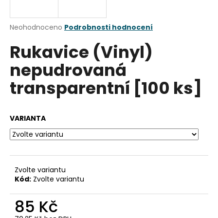
a
j
Průměrné
Neohodnoceno
Podrobnosti hodnocení
í
hodnocení
Rukavice (Vinyl)
produktu
t
je
?
nepudrovaná
0,0
z
transparentní [100 ks]
5
hvězdiček.
HLEDAT
VARIANTA
D
o
Zvolte variantu
p
Kód:
Zvolte variantu
o
r
85 Kč
u