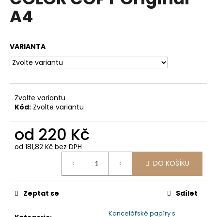
je
a
A4
0,0
z
j
5
í
hvězdiček.
VARIANTA
t
?
Zvolte variantu
Kód:
Zvolte variantu
HLEDAT
od
220 Kč
od
181,82 Kč
bez DPH
D
Měrná
DO KOŠÍKU
o
cena:
p
o
Zeptat se
Sdílet
r
u
Kancelářské papíry s