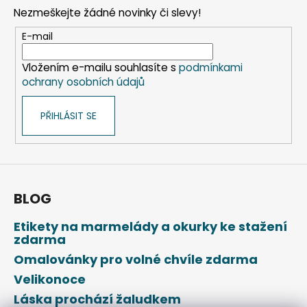
p
Nezmeškejte žádné novinky či slevy!
a
t
E-mail
í
Vložením e-mailu souhlasíte s
podmínkami
ochrany osobních údajů
PŘIHLÁSIT SE
BLOG
Etikety na marmelády a okurky ke stažení
zdarma
Omalovánky pro volné chvíle zdarma
Velikonoce
Láska prochází žaludkem