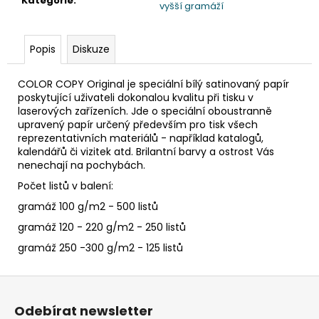
č
Kategorie
:
vyšší gramáží
u
j
e
Popis
Diskuze
m
e
COLOR COPY Original je speciální bílý satinovaný papír
poskytující uživateli dokonalou kvalitu při tisku v
laserových zařízeních. Jde o speciální oboustranně
SLÁMKA
upravený papír určený především pro tisk všech
(BIO-
reprezentativních materiálů - například katalogů,
KOMPOZIT)
kalendářů či vizitek atd. Brilantní barvy a ostrost Vás
ČERNÁ
nenechají na pochybách.
`JUMBO`
Ø8MM
Počet listů v balení:
X
14CM
gramáž 100 g/m2 - 500 listů
[100
gramáž 120 - 220 g/m2 - 250 listů
KS]
gramáž 250 -300 g/m2 - 125 listů
108
Kč
Z
á
Odebírat newsletter